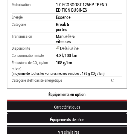
1.0 ECOBOOST 125HP TREND
Motorisation
EDITION BUSINES
Essence
Énergie
Break
5
Catégorie
portes
Manuelle
6
Transmission
vitesses
Délai usine
Disponibilité
4.8 l/100 km
Consommation mixte
108 g/km
Émissions de CO
(g/km -
2
mixte)
(moyenne de toutes les voitures neuves vendues : 139 g CO
/ km)
2
C
Catégorie d’efficacité énergétique
Équipements en option
Caractéristiques
Équipements de série
VN similaires