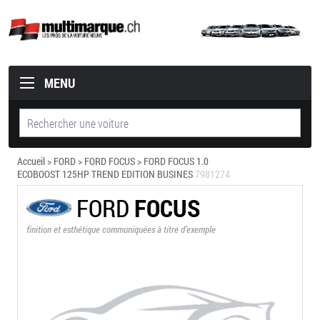
MENU
Accueil
>
FORD
>
FORD FOCUS
> FORD FOCUS 1.0
ECOBOOST 125HP TREND EDITION BUSINES
7981274
FORD
FOCUS
finition et esthétique communiquées à titre d’exemple