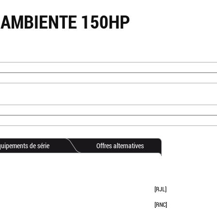
 AMBIENTE 150HP
uipements de série
Offres alternatives
[RJL]
[RNC]