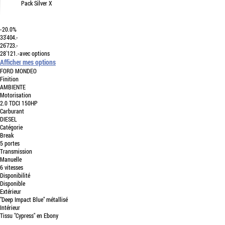
Pack Silver X
-20.0%
33'404.-
26'723.-
28'121.-
avec options
Afficher mes options
FORD
MONDEO
Finition
AMBIENTE
Motorisation
2.0 TDCI 150HP
Carburant
DIESEL
Catégorie
Break
5
portes
Transmission
Manuelle
6
vitesses
Disponibilité
Disponible
Extérieur
"Deep Impact Blue" métallisé
Intérieur
Tissu "Cypress" en Ebony