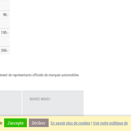
98.-
195.-
366.-
vement de représentants officiels de marques automobiles
SUIVEZ-NOUS !
J'accepte
Décliner
ale
En savoir plus de cookies
|
Voir notre politique de