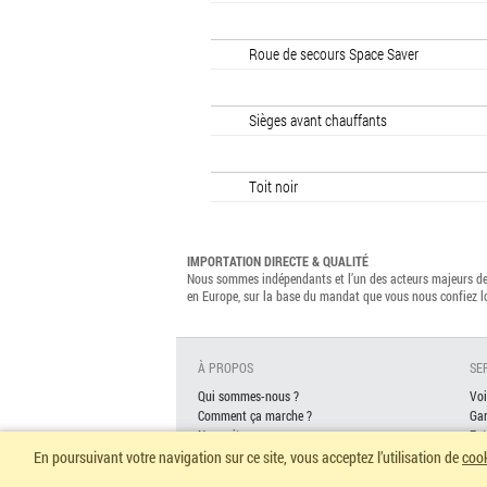
Roue de secours Space Saver
Sièges avant chauffants
Toit noir
IMPORTATION DIRECTE & QUALITÉ
Nous sommes indépendants et l’un des acteurs majeurs de 
en Europe, sur la base du mandat que vous nous confiez 
À PROPOS
SE
Qui sommes-nous ?
Voi
Comment ça marche ?
Gar
Nos voitures neuves
Ent
Garantie
Fi
En poursuivant votre navigation sur ce site, vous acceptez l’utilisation de
coo
Questions fréquentes
As