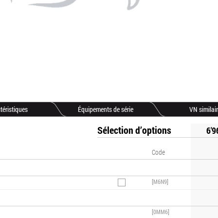
téristiques
Équipements de série
VN similai
Sélection d’options
6'9
Code
[M6N9]
[0MM6]