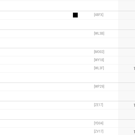
[48FX]
[WL3B]
[MO02]
[WY18]
[WL3F]
1
[WP29]
[ZE17]
1
[YD04]
[ZV17]
1