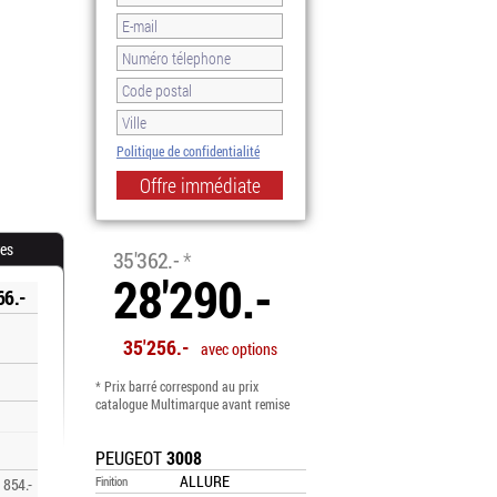
Politique de confidentialité
-20.0%
res
35'362.-
*
28'290.-
66.-
35'256.-
avec options
* Prix barré correspond au prix
catalogue Multimarque avant remise
PEUGEOT
3008
ALLURE
Finition
854.-