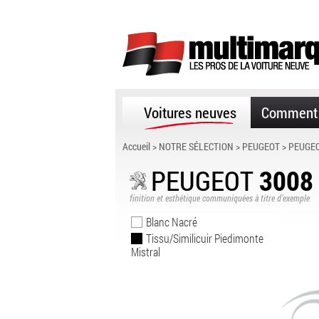
Voitures neuves
Comment 
Accueil
>
NOTRE SÉLECTION
>
PEUGEOT
>
PEUGEO
PEUGEOT
3008
finition et esthétique communiquées à titre d’exemple
Blanc Nacré
Tissu/Similicuir Piedimonte
Mistral