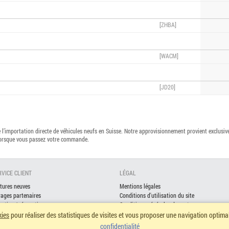
[ZHBA]
[WACM]
[JD20]
l’importation directe de véhicules neufs en Suisse. Notre approvisionnement provient exclusi
lorsque vous passez votre commande.
RVICE CLIENT
LÉGAL
tures neuves
Mentions légales
ages partenaires
Conditions d'utilisation du site
retien / réparation
Conditions générales de vente
nancement
Politique de confidentialité
kies
pour réaliser des statistiques de visites et vous proposer une navigation optim
surance
confidentialité