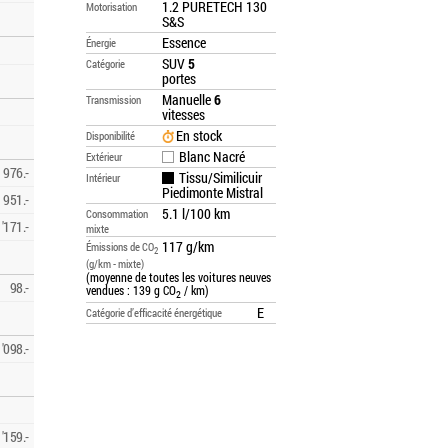
1.2 PURETECH 130
Motorisation
S&S
Essence
Énergie
SUV
5
Catégorie
portes
Manuelle
6
Transmission
vitesses
En stock
Disponibilité
Blanc Nacré
Extérieur
976.-
Tissu/Similicuir
Intérieur
Piedimonte Mistral
951.-
5.1 l/100 km
Consommation
'171.-
mixte
117 g/km
Émissions de CO
2
(g/km - mixte)
(moyenne de toutes les voitures neuves
98.-
vendues : 139 g CO
/ km)
2
E
Catégorie d’efficacité énergétique
'098.-
'159.-