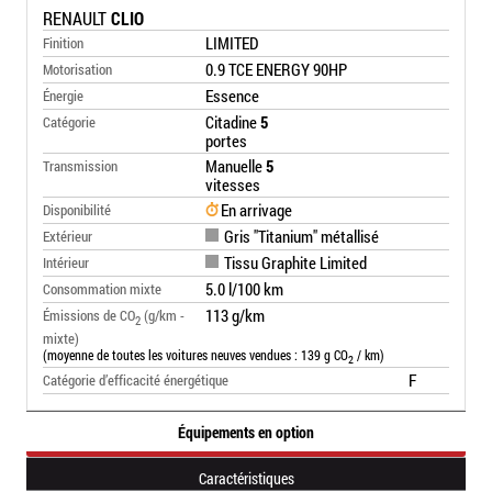
RENAULT
CLIO
LIMITED
Finition
0.9 TCE ENERGY 90HP
Motorisation
Essence
Énergie
Citadine
5
Catégorie
portes
Manuelle
5
Transmission
vitesses
En arrivage
Disponibilité
Gris "Titanium" métallisé
Extérieur
Tissu Graphite Limited
Intérieur
5.0 l/100 km
Consommation mixte
113 g/km
Émissions de CO
(g/km -
2
mixte)
(moyenne de toutes les voitures neuves vendues : 139 g CO
/ km)
2
F
Catégorie d’efficacité énergétique
Équipements en option
Caractéristiques