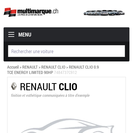
MENU
Accueil
>
RENAULT
>
RENAULT CLIO
> RENAULT CLIO 0.9
TCE ENERGY LIMITED 90HP
7484737C912
RENAULT
CLIO
finition et esthétique communiquées à titre d’exemple