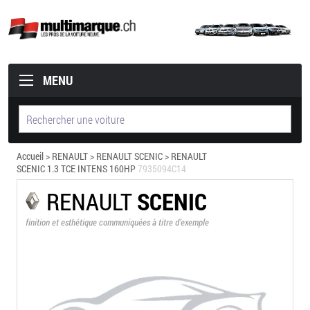
MENU
Accueil
>
RENAULT
>
RENAULT SCENIC
> RENAULT
SCENIC 1.3 TCE INTENS 160HP
7935094C14
RENAULT
SCENIC
finition et esthétique communiquées à titre d’exemple