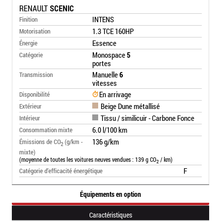
RENAULT
SCENIC
INTENS
Finition
1.3 TCE 160HP
Motorisation
Essence
Énergie
Monospace
5
Catégorie
portes
Manuelle
6
Transmission
vitesses
En arrivage
Disponibilité
Beige Dune métallisé
Extérieur
Tissu / similicuir - Carbone Fonce
Intérieur
6.0 l/100 km
Consommation mixte
136 g/km
Émissions de CO
(g/km -
2
mixte)
(moyenne de toutes les voitures neuves vendues : 139 g CO
/ km)
2
F
Catégorie d’efficacité énergétique
Équipements en option
Caractéristiques