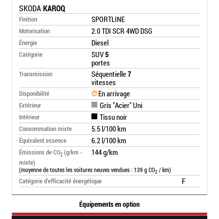
SKODA
KAROQ
SPORTLINE
Finition
2.0 TDI SCR 4WD DSG
Motorisation
Diesel
Énergie
SUV
5
Catégorie
portes
Séquentielle
7
Transmission
vitesses
En arrivage
Disponibilité
Gris "Acier" Uni
Extérieur
Tissu noir
Intérieur
5.5 l/100 km
Consommation mixte
6.2 l/100 km
Équivalent essence
144 g/km
Émissions de CO
(g/km -
2
mixte)
(moyenne de toutes les voitures neuves vendues : 139 g CO
/ km)
2
F
Catégorie d’efficacité énergétique
Équipements en option