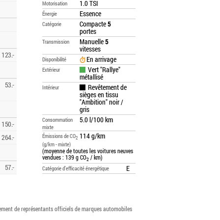
1.0 TSI
Motorisation
Essence
Énergie
Compacte
5
Catégorie
portes
Manuelle
5
Transmission
vitesses
123.-
En arrivage
Disponibilité
Vert "Rallye"
Extérieur
métallisé
53.-
Revêtement de
Intérieur
sièges en tissu
"Ambition" noir /
gris
5.0 l/100 km
Consommation
150.-
mixte
114 g/km
Émissions de CO
264.-
2
(g/km - mixte)
(moyenne de toutes les voitures neuves
vendues : 139 g CO
/ km)
2
57.-
E
Catégorie d’efficacité énergétique
vement de représentants officiels de marques automobiles