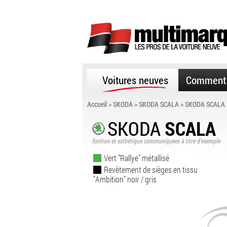
Voitures neuves
Comment 
Accueil
>
SKODA
>
SKODA SCALA
> SKODA SCALA 
SKODA
SCALA
finition et esthétique communiquées à titre d’exemple
Vert "Rallye" métallisé
Revêtement de sièges en tissu
"Ambition" noir / gris