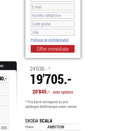
Politique de confidentialité
-18.0%
res
24'030.-
*
19'705.-
40.-
20'845.-
avec options
* Prix barré correspond au prix
catalogue Multimarque avant remise
SKODA
SCALA
AMBITION
Finition
493.-