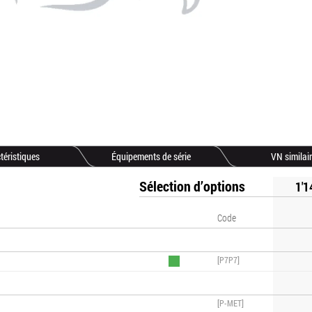
téristiques
Équipements de série
VN similai
Sélection d’options
1'1
Code
[P7P7]
[P-MET]