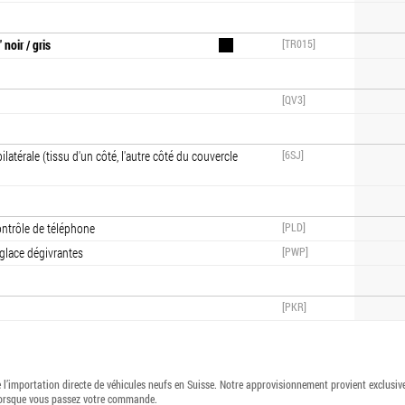
noir / gris
[TR015]
[QV3]
atérale (tissu d'un côté, l'autre côté du couvercle
[6SJ]
contrôle de téléphone
[PLD]
-glace dégivrantes
[PWP]
[PKR]
l’importation directe de véhicules neufs en Suisse. Notre approvisionnement provient exclusi
lorsque vous passez votre commande.