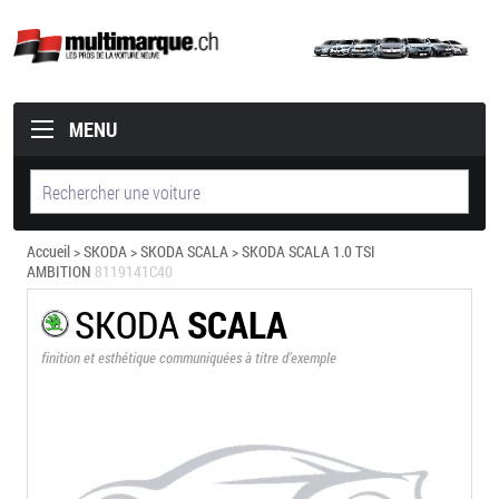
MENU
Accueil
>
SKODA
>
SKODA SCALA
> SKODA SCALA 1.0 TSI
AMBITION
8119141C40
SKODA
SCALA
finition et esthétique communiquées à titre d’exemple