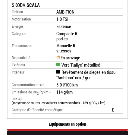
SKODA
SCALA
AMBITION
Finition
1.0 TSI
Motorisation
Essence
Énergie
Compacte
5
Catégorie
portes
Manuelle
5
Transmission
vitesses
En arrivage
Disponibilité
Vert "Rallye" métallisé
Extérieur
Revêtement de sièges en tissu
Intérieur
"Ambition" noir / gris
5.0 l/100 km
Consommation mixte
114 g/km
Émissions de CO
(g/km -
2
mixte)
(moyenne de toutes les voitures neuves vendues : 139 g CO
/ km)
2
E
Catégorie d’efficacité énergétique
Équipements en option