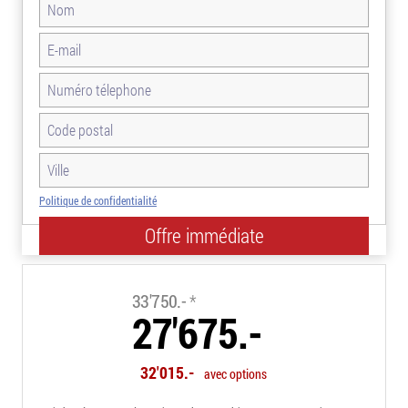
Politique de confidentialité
-18.0%
33'750.-
*
27'675.-
32'015.-
avec options