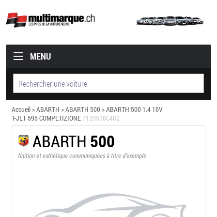
MENU
Accueil
>
ABARTH
>
ABARTH 500
> ABARTH 500 1.4 16V
T-JET 595 COMPETIZIONE
7120538C482
ABARTH
500
finition et esthétique communiquées à titre d’exemple