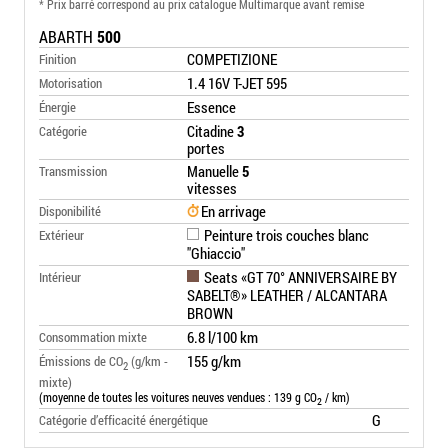
* Prix barré correspond au prix catalogue Multimarque avant remise
ABARTH
500
COMPETIZIONE
Finition
1.4 16V T-JET 595
Motorisation
Essence
Énergie
Citadine
3
Catégorie
portes
Manuelle
5
Transmission
vitesses
En arrivage
Disponibilité
Peinture trois couches blanc
Extérieur
"Ghiaccio"
Seats «GT 70° ANNIVERSAIRE BY
Intérieur
SABELT®» LEATHER / ALCANTARA
BROWN
6.8 l/100 km
Consommation mixte
155 g/km
Émissions de CO
(g/km -
2
mixte)
(moyenne de toutes les voitures neuves vendues : 139 g CO
/ km)
2
G
Catégorie d’efficacité énergétique