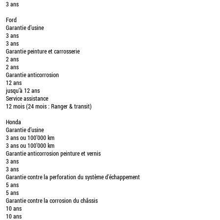
3 ans
Ford
Garantie d’usine
3 ans
3 ans
Garantie peinture et carrosserie
2 ans
2 ans
Garantie anticorrosion
12 ans
jusqu’à 12 ans
Service assistance
12 mois (24 mois : Ranger & transit)
Honda
Garantie d’usine
3 ans ou 100’000 km
3 ans ou 100’000 km
Garantie anticorrosion peinture et vernis
3 ans
3 ans
Garantie contre la perforation du système d’échappement
5 ans
5 ans
Garantie contre la corrosion du châssis
10 ans
10 ans