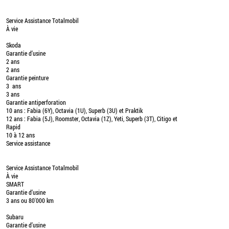
Service Assistance Totalmobil
À vie
Skoda
Garantie d’usine
2 ans
2 ans
Garantie peinture
3 ans
3 ans
Garantie antiperforation
10 ans : Fabia (6Y), Octavia (1U), Superb (3U) et Praktik
12 ans : Fabia (5J), Roomster, Octavia (1Z), Yeti, Superb (3T), Citigo et
Rapid
10 à 12 ans
Service assistance
Service Assistance Totalmobil
À vie
SMART
Garantie d’usine
3 ans ou 80'000 km
Subaru
Garantie d’usine