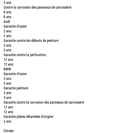
3 ans
Contre la corrosion des panneaux de carrosserie
8 ans
8 ans
Audi
Garantie d’usine
2 ans
2 ans
Garantie contre les défauts de peinture
3 ans
3 ans
Garantie contre la perforation
12 ans
12 ans
BMW
Garantie d’usine
3 ans
3 ans
Garantie peinture
3 ans
3 ans
Garantie contre la corrosion des panneaux de carrosserie
12 ans
12 ans
Garantie pièces détachées d’origine
2 ans
Citroën