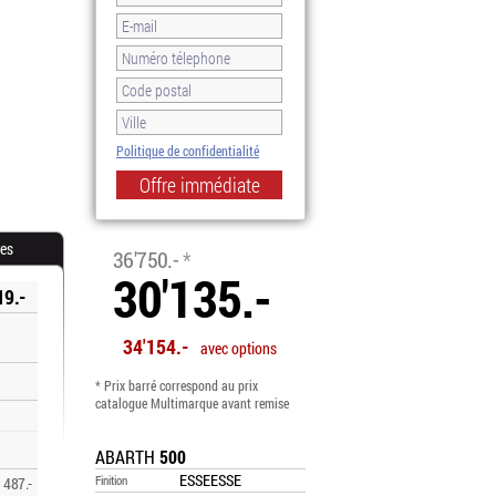
Politique de confidentialité
-18.0%
res
36'750.-
*
30'135.-
19.-
34'154.-
avec options
* Prix barré correspond au prix
catalogue Multimarque avant remise
ABARTH
500
ESSEESSE
Finition
487.-