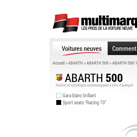
Voitures neuves
Comment 
Accueil
>
ABARTH
>
ABARTH 500
> ABARTH 500 1
ABARTH
500
finition et esthétique communiquées à titre d’exemple
Gara blanc brillant
Sport seats "Racing 70"