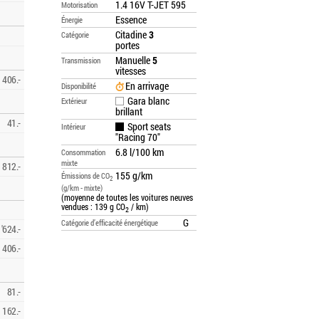
1.4 16V T-JET 595
Motorisation
Essence
Énergie
Citadine
3
Catégorie
portes
Manuelle
5
Transmission
vitesses
406.-
En arrivage
Disponibilité
Gara blanc
Extérieur
brillant
41.-
Sport seats
Intérieur
"Racing 70"
6.8 l/100 km
Consommation
mixte
812.-
155 g/km
Émissions de CO
2
(g/km - mixte)
(moyenne de toutes les voitures neuves
vendues : 139 g CO
/ km)
2
G
Catégorie d’efficacité énergétique
'624.-
406.-
81.-
162.-