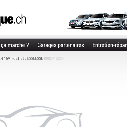
ça marche ?
Garages partenaires
Entretien-répar
.4 16V T-JET 595 ESSEESSE
8082415C34