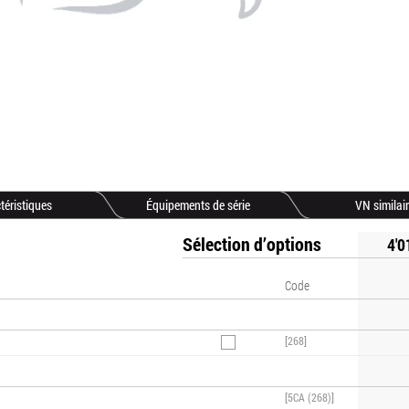
téristiques
Équipements de série
VN similai
Sélection d’options
4'0
Code
[268]
[5CA (268)]