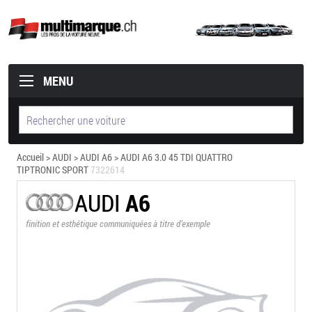
MENU
Accueil
>
AUDI
>
AUDI A6
> AUDI A6 3.0 45 TDI QUATTRO
TIPTRONIC SPORT
7322614
AUDI
A6
finition et esthétique communiquées à titre d’exemple