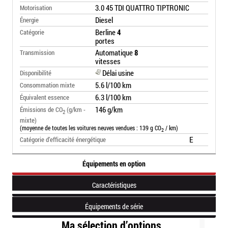
3.0 45 TDI QUATTRO TIPTRONIC
Motorisation
Diesel
Énergie
Berline
4
Catégorie
portes
Automatique
8
Transmission
vitesses
Délai usine
Disponibilité
5.6 l/100 km
Consommation mixte
6.3 l/100 km
Équivalent essence
146 g/km
Émissions de CO
(g/km -
2
mixte)
(moyenne de toutes les voitures neuves vendues : 139 g CO
/ km)
2
E
Catégorie d’efficacité énergétique
Équipements en option
Caractéristiques
Équipements de série
Ma sélection d’options