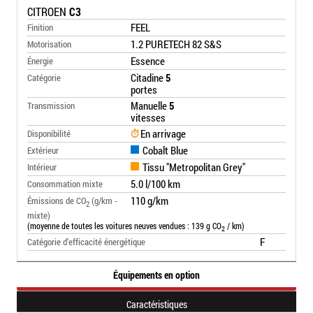
CITROEN
C3
FEEL
Finition
1.2 PURETECH 82 S&S
Motorisation
Essence
Énergie
Citadine
5
Catégorie
portes
Manuelle
5
Transmission
vitesses
En arrivage
Disponibilité
Cobalt Blue
Extérieur
Tissu "Metropolitan Grey"
Intérieur
5.0 l/100 km
Consommation mixte
110 g/km
Émissions de CO
(g/km -
2
mixte)
(moyenne de toutes les voitures neuves vendues : 139 g CO
/ km)
2
F
Catégorie d’efficacité énergétique
Équipements en option
Caractéristiques