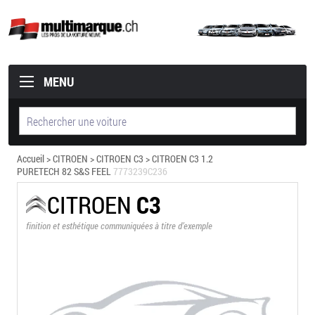
MENU
Accueil
>
CITROEN
>
CITROEN C3
> CITROEN C3 1.2
PURETECH 82 S&S FEEL
7773239C236
CITROEN
C3
finition et esthétique communiquées à titre d’exemple