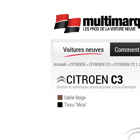
Voitures neuves
Comment 
Accueil
>
CITROEN
>
CITROEN C3
> CITROEN C3 1
CITROEN
C3
finition et esthétique communiquées à titre d’exemple
Sable Beige
Tissu "Mica"