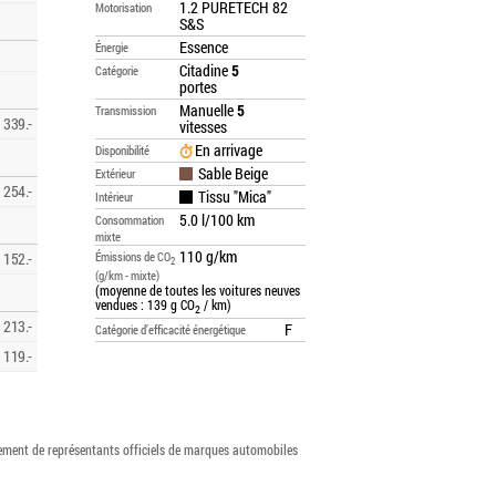
1.2 PURETECH 82
Motorisation
S&S
Essence
Énergie
Citadine
5
Catégorie
portes
Manuelle
5
Transmission
339.-
vitesses
En arrivage
Disponibilité
Sable Beige
Extérieur
254.-
Tissu "Mica"
Intérieur
5.0 l/100 km
Consommation
mixte
110 g/km
152.-
Émissions de CO
2
(g/km - mixte)
(moyenne de toutes les voitures neuves
vendues : 139 g CO
/ km)
2
213.-
F
Catégorie d’efficacité énergétique
119.-
vement de représentants officiels de marques automobiles