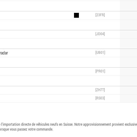
[23FR]
[JD04]
radar
[UB01]
[PR01]
[ZH7T]
[RS03]
l’importation directe de véhicules neufs en Suisse. Notre approvisionnement provient exclusi
lorsque vous passez votre commande.