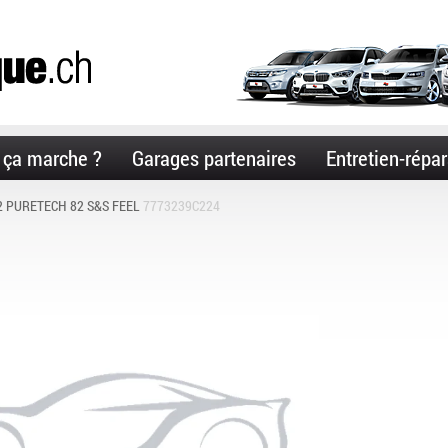
ça marche ?
Garages partenaires
Entretien-répar
.2 PURETECH 82 S&S FEEL
7773239C224