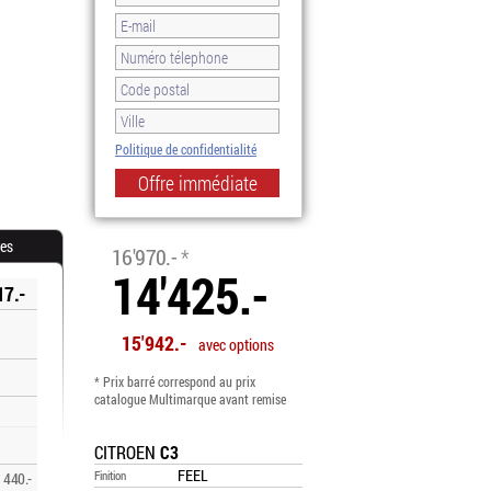
Politique de confidentialité
-15.0%
res
16'970.-
*
14'425.-
17.-
15'942.-
avec options
* Prix barré correspond au prix
catalogue Multimarque avant remise
CITROEN
C3
FEEL
Finition
440.-