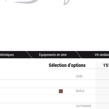
téristiques
Équipements de série
VN similai
Sélection d’options
1'5
Code
[M0EU]
[JATO0MM0]