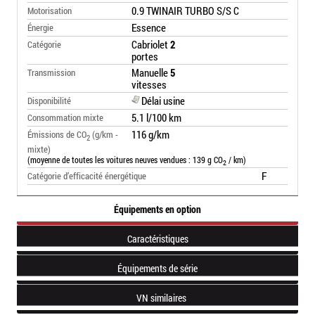
0.9 TWINAIR TURBO S/S C
Motorisation
Essence
Énergie
Cabriolet
2
Catégorie
portes
Manuelle
5
Transmission
vitesses
Délai usine
Disponibilité
5.1 l/100 km
Consommation mixte
116 g/km
Émissions de CO
(g/km -
2
mixte)
(moyenne de toutes les voitures neuves vendues : 139 g CO
/ km)
2
F
Catégorie d’efficacité énergétique
Équipements en option
Caractéristiques
Équipements de série
VN similaires