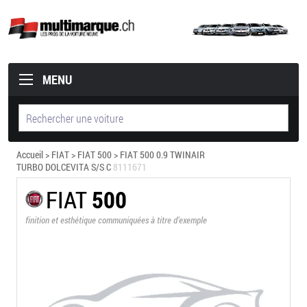
MENU
Accueil
>
FIAT
>
FIAT 500
> FIAT 500 0.9 TWINAIR
TURBO DOLCEVITA S/S C
8111671
FIAT
500
finition et esthétique communiquées à titre d’exemple