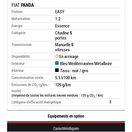
FIAT
PANDA
EASY
Finition
1.2
Motorisation
Essence
Énergie
Citadine
5
Catégorie
portes
Manuelle
5
Transmission
vitesses
En arrivage
Disponibilité
Bleu Méditerranéen Métallisée
Extérieur
Tissu - noir / gris
Intérieur
5.5 l/100 km
Consommation mixte
129 g/km
Émissions de CO
(g/km -
2
mixte)
(moyenne de toutes les voitures neuves vendues : 139 g CO
/ km)
2
F
Catégorie d’efficacité énergétique
Équipements en option
Caractéristiques