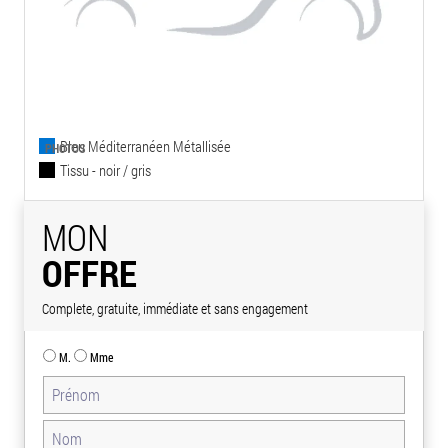
Bleu Méditerranéen Métallisée
PHOTOS
Tissu - noir / gris
MON
OFFRE
Complete, gratuite, immédiate et sans engagement
M.
Mme