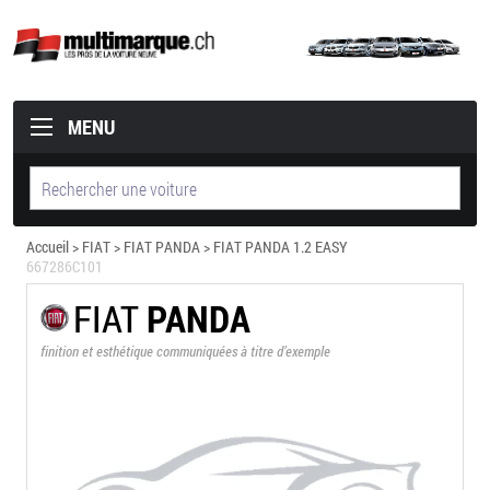
MENU
Accueil
>
FIAT
>
FIAT PANDA
> FIAT PANDA 1.2 EASY
667286C101
FIAT
PANDA
finition et esthétique communiquées à titre d’exemple