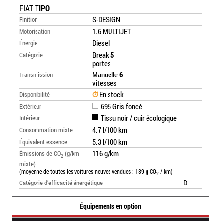
FIAT
TIPO
S-DESIGN
Finition
1.6 MULTIJET
Motorisation
Diesel
Énergie
Break
5
Catégorie
portes
Manuelle
6
Transmission
vitesses
En stock
Disponibilité
695 Gris foncé
Extérieur
Tissu noir / cuir écologique
Intérieur
4.7 l/100 km
Consommation mixte
5.3 l/100 km
Équivalent essence
116 g/km
Émissions de CO
(g/km -
2
mixte)
(moyenne de toutes les voitures neuves vendues : 139 g CO
/ km)
2
D
Catégorie d’efficacité énergétique
Équipements en option