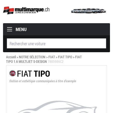
MENU
Accueil
>
NOTRE SÉLECTION
>
FIAT
>
FIAT TIPO
> FIAT
TIPO 1.6 MULTIJET S-DESIGN
7885986C2
FIAT
TIPO
finition et esthétique communiquées à titre d’exemple