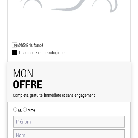
695 Gris foncé
PHOTOS
Tissu noir / cuir écologique
MON
OFFRE
Complete, gratuite, immédiate et sans engagement
M.
Mme