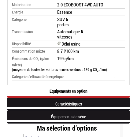
2.0 ECOBOOST 4WD AUTO
Motorisation
Essence
Énergie
SUV
5
Catégorie
portes
Automatique
6
Transmission
vitesses
Délai usine
Disponibilité
8.7 l/100 km
Consommation mixte
199 g/km
Émissions de CO
(g/km -
2
mixte)
(moyenne de toutes les voitures neuves vendues : 139 g CO
/ km)
2
-
Catégorie d’efficacité énergétique
Équipements en option
Caractéristiques
Équipements de série
Ma sélection d’options