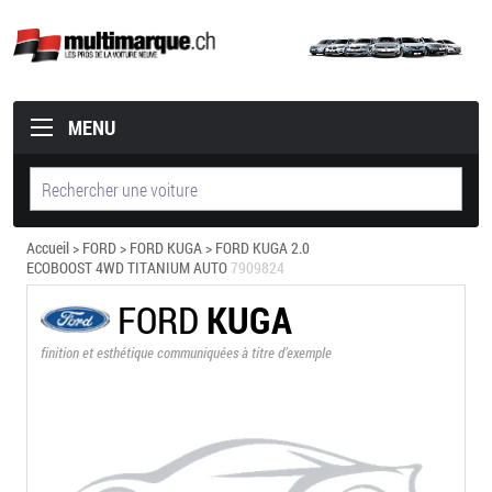
MENU
Accueil
>
FORD
>
FORD KUGA
> FORD KUGA 2.0
ECOBOOST 4WD TITANIUM AUTO
7909824
FORD
KUGA
finition et esthétique communiquées à titre d’exemple