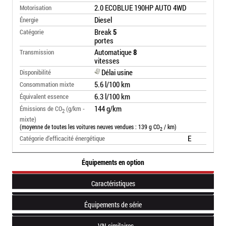
2.0 ECOBLUE 190HP AUTO 4WD
Motorisation
Diesel
Énergie
Break
5
Catégorie
portes
Automatique
8
Transmission
vitesses
Délai usine
Disponibilité
5.6 l/100 km
Consommation mixte
6.3 l/100 km
Équivalent essence
144 g/km
Émissions de CO
(g/km -
2
mixte)
(moyenne de toutes les voitures neuves vendues : 139 g CO
/ km)
2
E
Catégorie d’efficacité énergétique
Équipements en option
Caractéristiques
Équipements de série
VN similaires