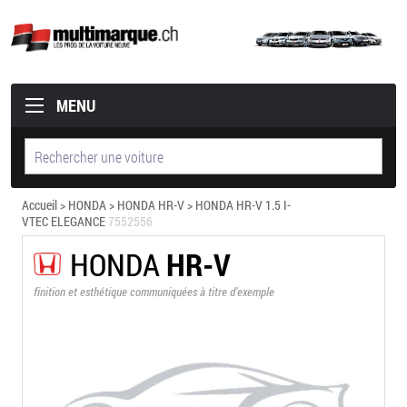
MENU
Accueil
>
HONDA
>
HONDA HR-V
> HONDA HR-V 1.5 I-
VTEC ELEGANCE
7552556
HONDA
HR-V
finition et esthétique communiquées à titre d’exemple