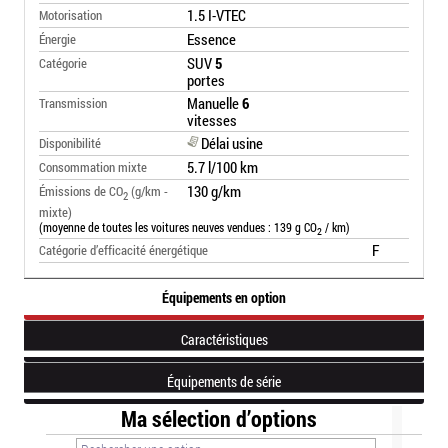
1.5 I-VTEC
Motorisation
Essence
Énergie
SUV
5
Catégorie
portes
Manuelle
6
Transmission
vitesses
Délai usine
Disponibilité
5.7 l/100 km
Consommation mixte
130 g/km
Émissions de CO
(g/km -
2
mixte)
(moyenne de toutes les voitures neuves vendues : 139 g CO
/ km)
2
F
Catégorie d’efficacité énergétique
Équipements en option
Caractéristiques
Équipements de série
Ma sélection d’options