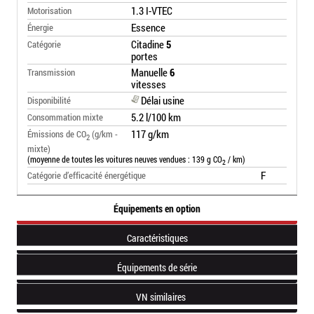
1.3 I-VTEC
Motorisation
Essence
Énergie
Citadine
5
Catégorie
portes
Manuelle
6
Transmission
vitesses
Délai usine
Disponibilité
5.2 l/100 km
Consommation mixte
117 g/km
Émissions de CO
(g/km -
2
mixte)
(moyenne de toutes les voitures neuves vendues : 139 g CO
/ km)
2
F
Catégorie d’efficacité énergétique
Équipements en option
Caractéristiques
Équipements de série
VN similaires