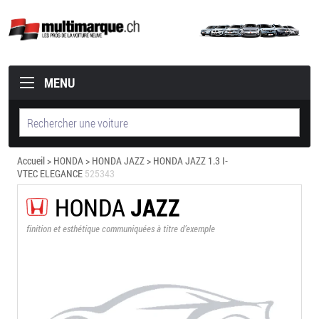
MENU
Accueil
>
HONDA
>
HONDA JAZZ
> HONDA JAZZ 1.3 I-
VTEC ELEGANCE
525343
HONDA
JAZZ
finition et esthétique communiquées à titre d’exemple