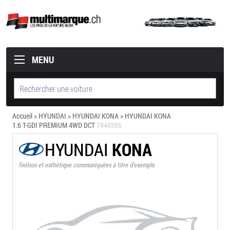
MENU
Accueil
>
HYUNDAI
>
HYUNDAI KONA
> HYUNDAI KONA
1.6 T-GDI PREMIUM 4WD DCT
7940586
HYUNDAI
KONA
finition et esthétique communiquées à titre d’exemple