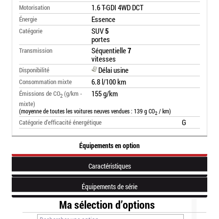
1.6 T-GDI 4WD DCT
Motorisation
Essence
Énergie
SUV
5
Catégorie
portes
Séquentielle
7
Transmission
vitesses
Délai usine
Disponibilité
6.8 l/100 km
Consommation mixte
155 g/km
Émissions de CO
(g/km -
2
mixte)
(moyenne de toutes les voitures neuves vendues : 139 g CO
/ km)
2
G
Catégorie d’efficacité énergétique
Équipements en option
Caractéristiques
Équipements de série
Ma sélection d’options