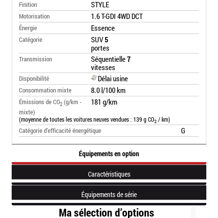
STYLE
Finition
1.6 T-GDI 4WD DCT
Motorisation
Essence
Énergie
SUV
5
Catégorie
portes
Séquentielle
7
Transmission
vitesses
Délai usine
Disponibilité
8.0 l/100 km
Consommation mixte
181 g/km
Émissions de CO
(g/km -
2
mixte)
(moyenne de toutes les voitures neuves vendues : 139 g CO
/ km)
2
G
Catégorie d’efficacité énergétique
Équipements en option
Caractéristiques
Équipements de série
Ma sélection d’options