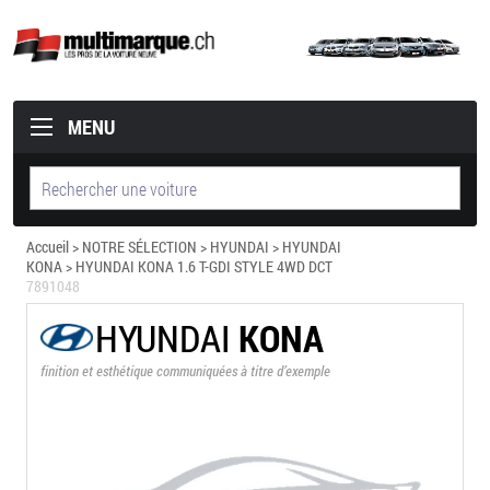
MENU
Accueil
>
NOTRE SÉLECTION
>
HYUNDAI
>
HYUNDAI
KONA
> HYUNDAI KONA 1.6 T-GDI STYLE 4WD DCT
7891048
HYUNDAI
KONA
finition et esthétique communiquées à titre d’exemple