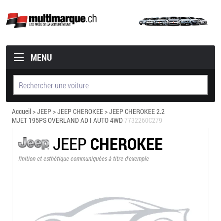
MENU
Accueil
>
JEEP
>
JEEP CHEROKEE
> JEEP CHEROKEE 2.2
MJET 195PS OVERLAND AD I AUTO 4WD
7732260C279
JEEP
CHEROKEE
finition et esthétique communiquées à titre d’exemple