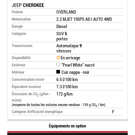
JEEP
CHEROKEE
OVERLAND
Finition
2.2 MJET 195PS AD I AUTO 4WD
Motorisation
Diesel
Énergie
SUV
5
Catégorie
portes
Automatique
9
Transmission
vitesses
En arrivage
Disponibilité
"Pearl White" nacré
Extérieur
Cuir nappa - noir
Intérieur
6.5 l/100 km
Consommation mixte
7.3 l/100 km
Équivalent essence
172 g/km
Émissions de CO
(g/km -
2
mixte)
(moyenne de toutes les voitures neuves vendues : 139 g CO
/ km)
2
F
Catégorie d’efficacité énergétique
Équipements en option