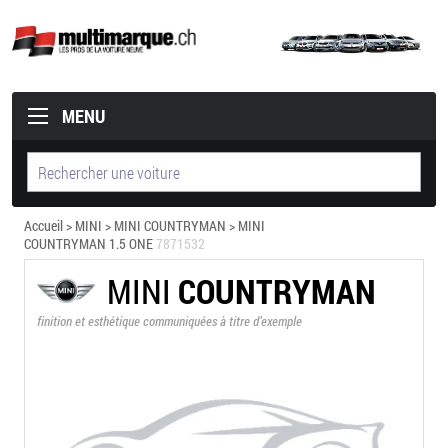
MENU
Accueil
>
MINI
>
MINI COUNTRYMAN
> MINI
COUNTRYMAN 1.5 ONE
7871532
MINI
COUNTRYMAN
finition et esthétique communiquées à titre d’exemple