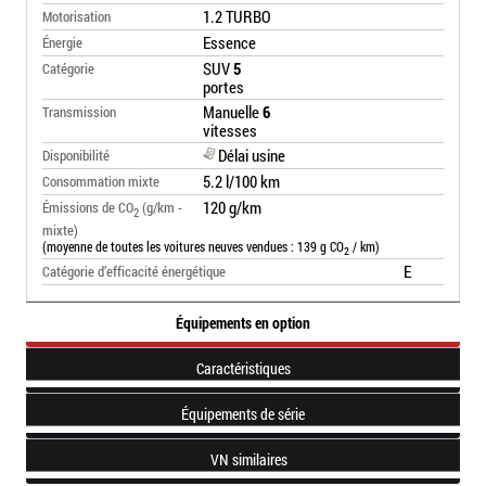
1.2 TURBO
Motorisation
Essence
Énergie
SUV
5
Catégorie
portes
Manuelle
6
Transmission
vitesses
Délai usine
Disponibilité
5.2 l/100 km
Consommation mixte
120 g/km
Émissions de CO
(g/km -
2
mixte)
(moyenne de toutes les voitures neuves vendues : 139 g CO
/ km)
2
E
Catégorie d’efficacité énergétique
Équipements en option
Caractéristiques
Équipements de série
VN similaires