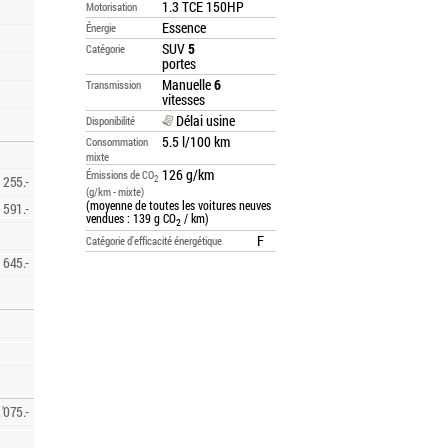
1.3 TCE 150HP
Motorisation
Essence
Énergie
SUV
5
Catégorie
portes
Manuelle
6
Transmission
vitesses
Délai usine
Disponibilité
5.5 l/100 km
Consommation
mixte
126 g/km
Émissions de CO
255.-
2
(g/km - mixte)
(moyenne de toutes les voitures neuves
NS/XNM/XNT/XNN/XNU/XNP/XNQ/XNV/XNX]
591.-
vendues : 139 g CO
/ km)
2
F
Catégorie d’efficacité énergétique
645.-
'075.-