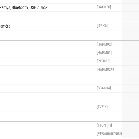
amys, Bluetooth, USB / Jack
[RAD07D]
 caméra
[ITPK6]
[HARM02]
[HARM01]
[PERC16]
[HARM02#1]
[SGACHA]
[TVFIX]
[1TON (1)]
[PERA06/07/08/09/10]