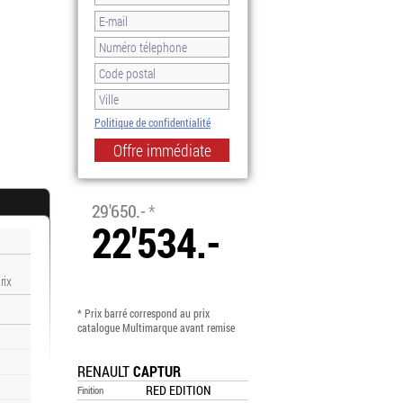
Politique de confidentialité
-24.0%
29'650.-
*
22'534.-
rix
* Prix barré correspond au prix
catalogue Multimarque avant remise
RENAULT
CAPTUR
RED EDITION
Finition