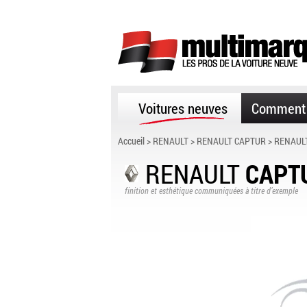
Voitures neuves
Comment 
Accueil
>
RENAULT
>
RENAULT CAPTUR
> RENAULT
RENAULT
CAPT
finition et esthétique communiquées à titre d’exemple