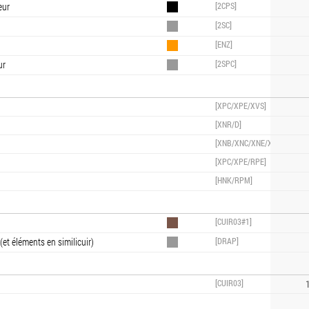
eur
[2CPS]
[2SC]
[ENZ]
ur
[2SPC]
[XPC/XPE/XVS]
[XNR/D]
[XNB/XNC/XNE/XNF/XNK/X
[XPC/XPE/RPE]
[HNK/RPM]
[CUIR03#1]
(et éléments en similicuir)
[DRAP]
[CUIR03]
1