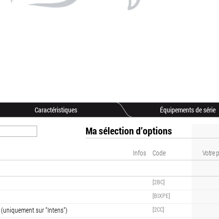
Caractéristiques
Équipements de série
Ma sélection d’options
Infos
Code
Votre p
[2BC]
[BIXPE]
 (uniquement sur "Intens")
[2CC]