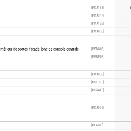
[PKJ131]
1
[PKJ347]
[PKJ128]
[PKJ006]
ntérieur de portes, façade, jonc de console centrale
[PERG03]
[PERP03]
[PKJ066]
[RSEC01]
[RSGALT]
[PKJ069]
[REACTI]