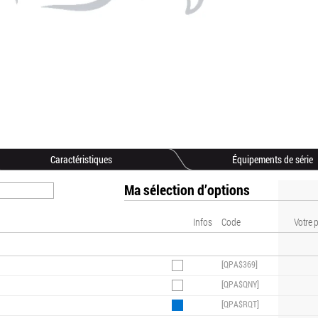
Caractéristiques
Équipements de série
Ma sélection d’options
Infos
Code
Votre p
[QPA$369]
[QPA$QNY]
[QPA$RQT]