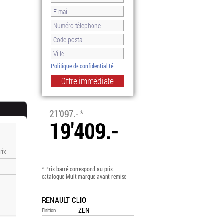
Politique de confidentialité
-8.0%
21'097.-
*
19'409.-
rix
* Prix barré correspond au prix
catalogue Multimarque avant remise
RENAULT
CLIO
ZEN
Finition