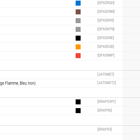
[QPA$RQH]
[QPA$CNM]
[QPA$D69]
[QPA$KPN]
[QPA$GNE]
[QPA$EQB]
[QPA$NNP]
[JATOMET]
uge Flamme, Bleu Iron)
[JATOMET2]
[DRAP03#1]
[DRAP06]
[DRAP03]