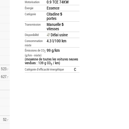
0.9 TCE 74KW
Motorisation
Essence
Énergie
Citadine
5
Catégorie
portes
Manuelle
5
Transmission
vitesses
Délai usine
Disponibilité
4.3 l/100 km
Consommation
mixte
99 g/km
Émissions de CO
2
(g/km - mixte)
(moyenne de toutes les voitures neuves
vendues : 139 g CO
/ km)
2
523.-
C
Catégorie d’efficacité énergétique
627.-
52.-