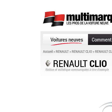
Voitures neuves
Comment 
Accueil
>
RENAULT
>
RENAULT CLIO
> RENAULT CL
RENAULT
CLIO
finition et esthétique communiquées à titre d’exemple