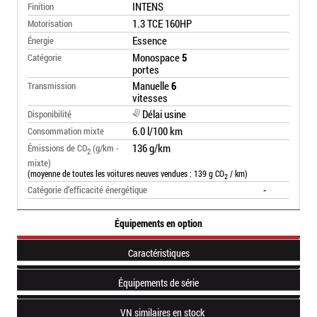
INTENS
Finition
1.3 TCE 160HP
Motorisation
Essence
Énergie
Monospace
5
Catégorie
portes
Manuelle
6
Transmission
vitesses
Délai usine
Disponibilité
6.0 l/100 km
Consommation mixte
136 g/km
Émissions de CO
(g/km -
2
mixte)
(moyenne de toutes les voitures neuves vendues : 139 g CO
/ km)
2
-
Catégorie d’efficacité énergétique
Équipements en option
Caractéristiques
Équipements de série
VN similaires en stock