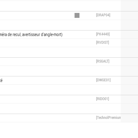
[DRAP04]
éra de recul, avertisseur d'angle-mort)
[PK4440]
[RVDIST]
[RSGALT]
té
[DWGE01]
[RIDO01]
[TechnolPremium]