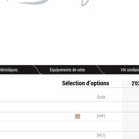
téristiques
Équipements de série
VN similai
Sélection d’options
2'0
Code
[HNP]
[MET]