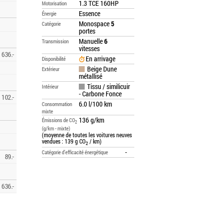
1.3 TCE 160HP
Motorisation
Essence
Énergie
Monospace
5
Catégorie
portes
Manuelle
6
Transmission
vitesses
636.-
En arrivage
Disponibilité
Beige Dune
Extérieur
métallisé
Tissu / similicuir
Intérieur
- Carbone Fonce
102.-
6.0 l/100 km
Consommation
mixte
136 g/km
Émissions de CO
2
(g/km - mixte)
(moyenne de toutes les voitures neuves
vendues : 139 g CO
/ km)
2
-
Catégorie d’efficacité énergétique
89.-
636.-