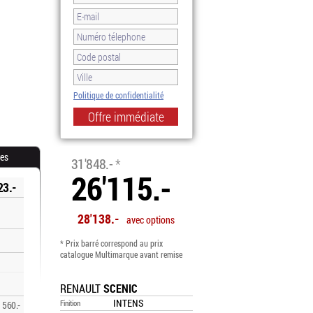
Politique de confidentialité
-18.0%
res
31'848.-
*
26'115.-
23.-
28'138.-
avec options
* Prix barré correspond au prix
catalogue Multimarque avant remise
RENAULT
SCENIC
INTENS
Finition
560.-