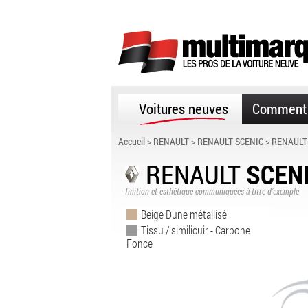
Voitures neuves
Comment 
Accueil
>
RENAULT
>
RENAULT SCENIC
> RENAULT
RENAULT
SCEN
finition et esthétique communiquées à titre d’exemple
Beige Dune métallisé
Tissu / similicuir - Carbone
Fonce