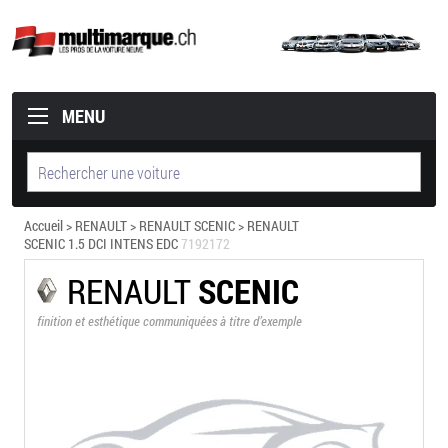
MENU
Accueil
>
RENAULT
>
RENAULT SCENIC
> RENAULT
SCENIC 1.5 DCI INTENS EDC
7192172
RENAULT
SCENIC
finition et esthétique communiquées à titre d’exemple