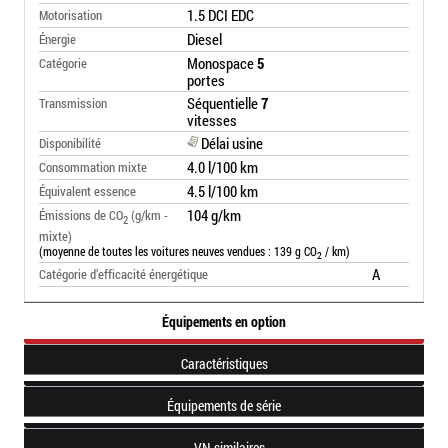
1.5 DCI EDC
Motorisation
Diesel
Énergie
Monospace
5
Catégorie
portes
Séquentielle
7
Transmission
vitesses
Délai usine
Disponibilité
4.0 l/100 km
Consommation mixte
4.5 l/100 km
Équivalent essence
104 g/km
Émissions de CO
(g/km -
2
mixte)
(moyenne de toutes les voitures neuves vendues : 139 g CO
/ km)
2
A
Catégorie d’efficacité énergétique
Équipements en option
Caractéristiques
Équipements de série
VN similaires