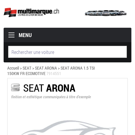
MENU
Accueil
>
SEAT
>
SEAT ARONA
> SEAT ARONA 1.5 TSI
150KW FR ECOMOTIVE
7914551
SEAT
ARONA
finition et esthétique communiquées à titre d’exemple