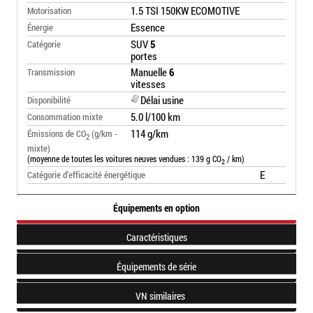
1.5 TSI 150KW ECOMOTIVE
Motorisation
Essence
Énergie
SUV
5
Catégorie
portes
Manuelle
6
Transmission
vitesses
Délai usine
Disponibilité
5.0 l/100 km
Consommation mixte
114 g/km
Émissions de CO
(g/km -
2
mixte)
(moyenne de toutes les voitures neuves vendues : 139 g CO
/ km)
2
E
Catégorie d’efficacité énergétique
Équipements en option
Caractéristiques
Équipements de série
VN similaires