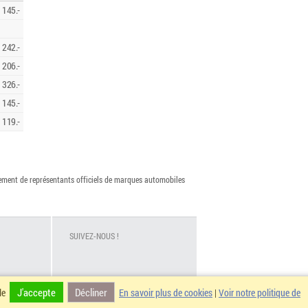
145.-
242.-
206.-
326.-
145.-
119.-
vement de représentants officiels de marques automobiles
SUIVEZ-NOUS !
J'accepte
Décliner
ale
En savoir plus de cookies
|
Voir notre politique de