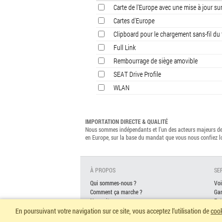
Carte de l'Europe avec une mise à jour s
Cartes d'Europe
Clipboard pour le chargement sans-fil du
Full Link
Rembourrage de siège amovible
SEAT Drive Profile
WLAN
IMPORTATION DIRECTE & QUALITÉ
Nous sommes indépendants et l’un des acteurs majeurs de 
en Europe, sur la base du mandat que vous nous confiez 
À PROPOS
SE
Qui sommes-nous ?
Voi
Comment ça marche ?
Gar
Nos voitures neuves
Ent
Garantie
Fi
En poursuivant votre navigation sur ce site, vous acceptez l’utilisation de
coo
Questions fréquentes
As