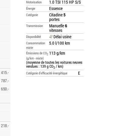
1.0 TSI 115 HP S/S
Motorisation
Essence
Énergie
Citadine
5
Catégorie
portes
Manuelle
6
Transmission
vitesses
Délai usine
Disponibilité
5.0 l/100 km
Consommation
mixte
113 g/km
Émissions de CO
2
(g/km - mixte)
(moyenne de toutes les voitures neuves
vendues : 139 g CO
/ km)
2
415.-
E
Catégorie d’efficacité énergétique
787.-
650.-
218.-