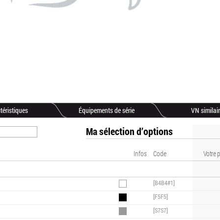
téristiques
Équipements de série
VN similai
Ma sélection d’options
Infos
Code
Votre p
[B4B4#1]
[F5F5]
[S7S7]