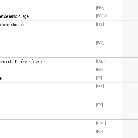
[PGR]
het de remorquage
[PGR#1]
 fenêtre chromée
[PCO]
[POD]
ment à l'arrière et à l'avant
[CAM]
[PAK]
e
[CP]
[PFU]
[WK]
)
[PJM1]
[PJN]