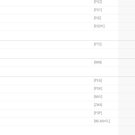
[PG2]
[PG1]
[PJE]
[PJE#1]
[PTC]
[WIN]
[PEA]
[PDK]
[NAV]
[ZW4]
[PSP]
[WLAN+FL]