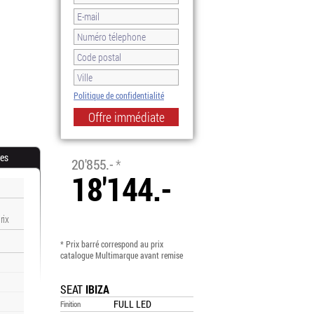
Politique de confidentialité
-13.0%
res
20'855.-
*
18'144.-
rix
* Prix barré correspond au prix
catalogue Multimarque avant remise
SEAT
IBIZA
FULL LED
Finition