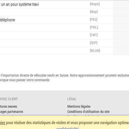
ur un an pour système Navi
[MapA]
[Map]
 téléphone
[PB2]
[PML]
[FWT]
[SDP]
[WLAN]
l’importation directe de véhicules neufs en Suisse. Notre approvisionnement provient exclusi
lorsque vous passez votre commande.
RVICE CLIENT
LÉGAL
tures neuves
Mentions légales
ages partenaires
Conditions d'utilisation du site
retien / réparation
Conditions générales de vente
nancement
Politique de confidentialité
kies
pour réaliser des statistiques de visites et vous proposer une navigation optim
surance
confidentialité