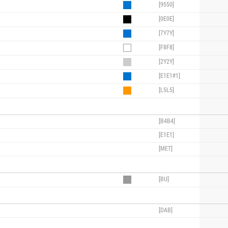
[9550]
[0E0E]
[7Y7Y]
[F8F8]
[2Y2Y]
[E1E1#1]
[L5L5]
[B4B4]
[E1E1]
[MET]
[BU]
[DAB]