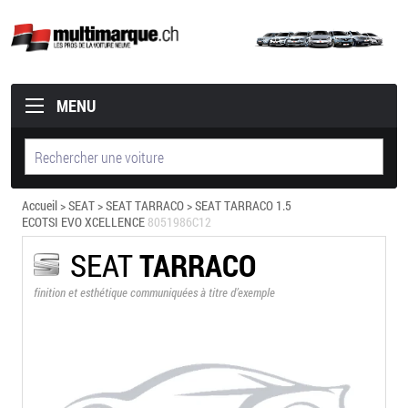
MENU
Accueil
>
SEAT
>
SEAT TARRACO
> SEAT TARRACO 1.5
ECOTSI EVO XCELLENCE
8051986C12
SEAT
TARRACO
finition et esthétique communiquées à titre d’exemple