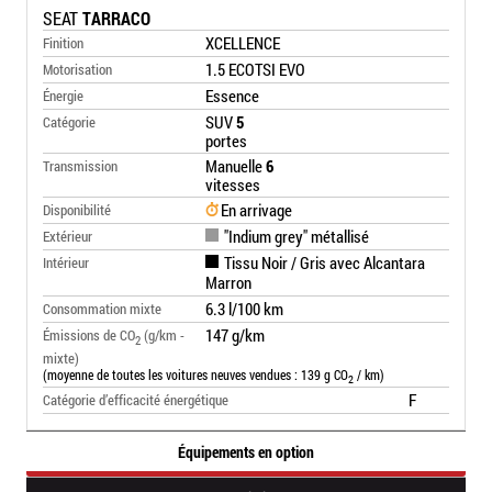
SEAT
TARRACO
XCELLENCE
Finition
1.5 ECOTSI EVO
Motorisation
Essence
Énergie
SUV
5
Catégorie
portes
Manuelle
6
Transmission
vitesses
En arrivage
Disponibilité
"Indium grey" métallisé
Extérieur
Tissu Noir / Gris avec Alcantara
Intérieur
Marron
6.3 l/100 km
Consommation mixte
147 g/km
Émissions de CO
(g/km -
2
mixte)
(moyenne de toutes les voitures neuves vendues : 139 g CO
/ km)
2
F
Catégorie d’efficacité énergétique
Équipements en option