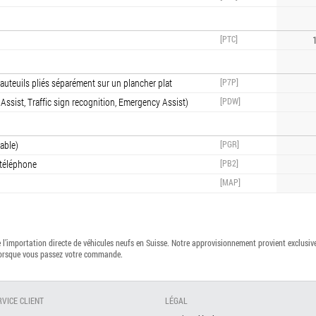
[PTC]
1
auteuils pliés séparément sur un plancher plat
[P7P]
Assist, Traffic sign recognition, Emergency Assist)
[PDW]
able)
[PGR]
 téléphone
[PB2]
[MAP]
l’importation directe de véhicules neufs en Suisse. Notre approvisionnement provient exclusi
lorsque vous passez votre commande.
RVICE CLIENT
LÉGAL