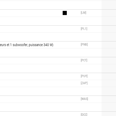
[LM]
[PL1]
urs et 1 subwoofer, puissance 340 W)
[PNB]
[PCT]
[PUY]
[ZAP]
[WAS]
[DCC]