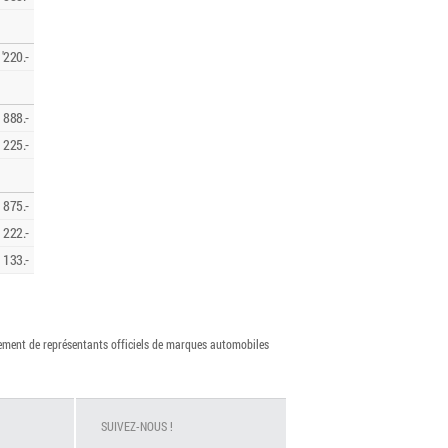
'220.-
888.-
225.-
875.-
222.-
133.-
vement de représentants officiels de marques automobiles
SUIVEZ-NOUS !