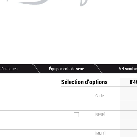
téristiques
Équipements de série
VN similai
Sélection d’options
8'4
Code
[0R0R]
[MET1]