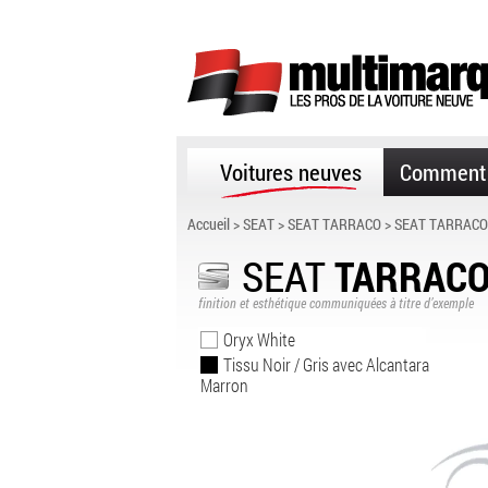
Voitures neuves
Comment 
Accueil
>
SEAT
>
SEAT TARRACO
> SEAT TARRACO
SEAT
TARRAC
finition et esthétique communiquées à titre d’exemple
Oryx White
Tissu Noir / Gris avec Alcantara
Marron