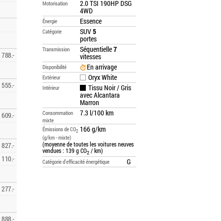
2.0 TSI 190HP DSG
Motorisation
4WD
Essence
Énergie
SUV
5
Catégorie
portes
Séquentielle
7
Transmission
788.-
vitesses
En arrivage
Disponibilité
Oryx White
Extérieur
555.-
Tissu Noir / Gris
Intérieur
avec Alcantara
Marron
7.3 l/100 km
Consommation
609.-
mixte
166 g/km
Émissions de CO
2
(g/km - mixte)
(moyenne de toutes les voitures neuves
827.-
vendues : 139 g CO
/ km)
2
110.-
G
Catégorie d’efficacité énergétique
277.-
888.-