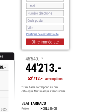
Politique de confidentialité
-5.0%
res
46'540.-
*
44'213.-
99.-
52'712.-
avec options
* Prix barré correspond au prix
catalogue Multimarque avant remise
SEAT
TARRACO
XCELLENCE
Finition
882.-