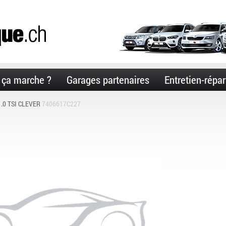
ça marche ?
Garages partenaires
Entretien-répar
.0 TSI CLEVER
7406617C227