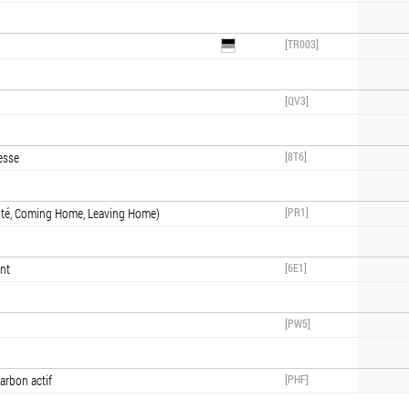
[TR003]
[QV3]
tesse
[8T6]
sité, Coming Home, Leaving Home)
[PR1]
nt
[6E1]
[PW5]
harbon actif
[PHF]