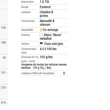
1.0 TSI
Motorisation
Essence
Énergie
Citadine
5
Catégorie
portes
Manuelle
5
Transmission
vitesses
128.-
En arrivage
Disponibilité
Blanc "Moon"
Extérieur
métallisé
180.-
Tissu noir/gris
Intérieur
4.5 l/100 km
Consommation
mixte
103 g/km
44.-
Émissions de CO
2
(g/km - mixte)
(moyenne de toutes les voitures neuves
vendues : 139 g CO
/ km)
2
141.-
D
Catégorie d’efficacité énergétique
216.-
414.-