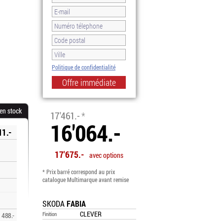
Politique de confidentialité
-8.0%
 en stock
17'461.-
*
16'064.-
11.-
17'675.-
avec options
* Prix barré correspond au prix
catalogue Multimarque avant remise
SKODA
FABIA
CLEVER
Finition
488.-