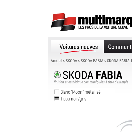
Voitures neuves
Comment 
Accueil
>
SKODA
>
SKODA FABIA
> SKODA FABIA 1
SKODA
FABIA
finition et esthétique communiquées à titre d’exemple
Blanc "Moon" métallisé
Tissu noir/gris