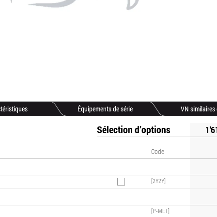
téristiques
Équipements de série
VN similaires
Sélection d’options
1'6
Code
[2Y2Y]
[P-MET]