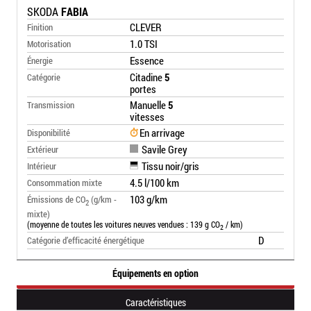
SKODA
FABIA
CLEVER
Finition
1.0 TSI
Motorisation
Essence
Énergie
Citadine
5
Catégorie
portes
Manuelle
5
Transmission
vitesses
En arrivage
Disponibilité
Savile Grey
Extérieur
Tissu noir/gris
Intérieur
4.5 l/100 km
Consommation mixte
103 g/km
Émissions de CO
(g/km -
2
mixte)
(moyenne de toutes les voitures neuves vendues : 139 g CO
/ km)
2
D
Catégorie d’efficacité énergétique
Équipements en option
Caractéristiques