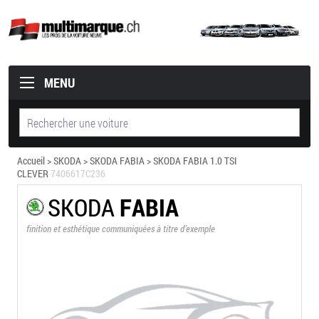
MENU
Accueil
>
SKODA
>
SKODA FABIA
> SKODA FABIA 1.0 TSI
CLEVER
7406617C236
SKODA
FABIA
finition et esthétique communiquées à titre d’exemple