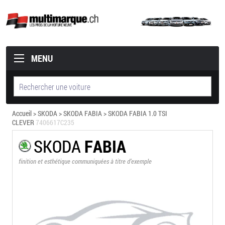
MENU
Accueil
>
SKODA
>
SKODA FABIA
> SKODA FABIA 1.0 TSI
CLEVER
7406617C235
SKODA
FABIA
finition et esthétique communiquées à titre d’exemple