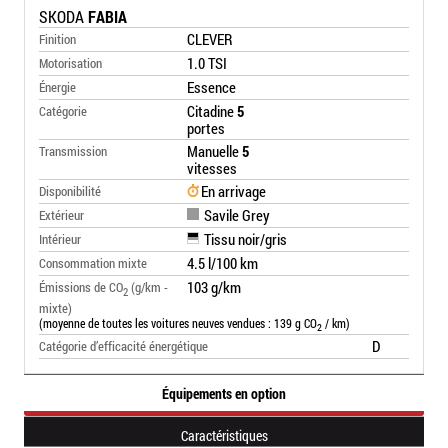
SKODA
FABIA
CLEVER
Finition
1.0 TSI
Motorisation
Essence
Énergie
Citadine
5
Catégorie
portes
Manuelle
5
Transmission
vitesses
En arrivage
Disponibilité
Savile Grey
Extérieur
Tissu noir/gris
Intérieur
4.5 l/100 km
Consommation mixte
103 g/km
Émissions de CO
(g/km -
2
mixte)
(moyenne de toutes les voitures neuves vendues : 139 g CO
/ km)
2
D
Catégorie d’efficacité énergétique
Équipements en option
Caractéristiques