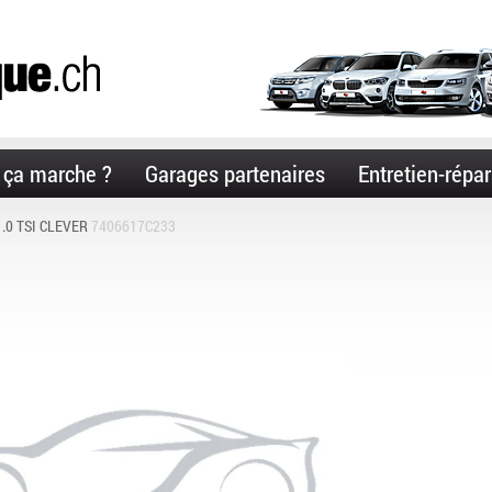
ça marche ?
Garages partenaires
Entretien-répar
.0 TSI CLEVER
7406617C233