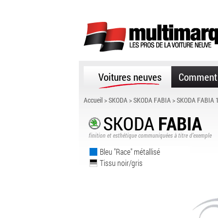
Voitures neuves
Comment 
Accueil
>
SKODA
>
SKODA FABIA
> SKODA FABIA 1
SKODA
FABIA
finition et esthétique communiquées à titre d’exemple
Bleu "Race" métallisé
Tissu noir/gris