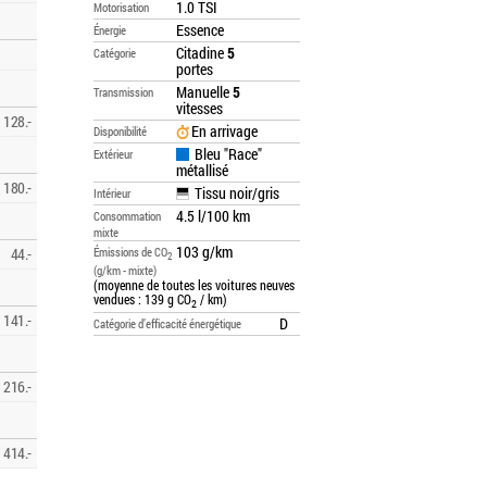
1.0 TSI
Motorisation
Essence
Énergie
Citadine
5
Catégorie
portes
Manuelle
5
Transmission
vitesses
128.-
En arrivage
Disponibilité
Bleu "Race"
Extérieur
métallisé
180.-
Tissu noir/gris
Intérieur
4.5 l/100 km
Consommation
mixte
103 g/km
44.-
Émissions de CO
2
(g/km - mixte)
(moyenne de toutes les voitures neuves
vendues : 139 g CO
/ km)
2
141.-
D
Catégorie d’efficacité énergétique
216.-
414.-