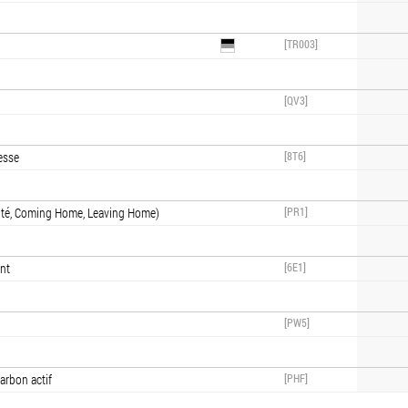
[TR003]
[QV3]
tesse
[8T6]
sité, Coming Home, Leaving Home)
[PR1]
nt
[6E1]
[PW5]
harbon actif
[PHF]