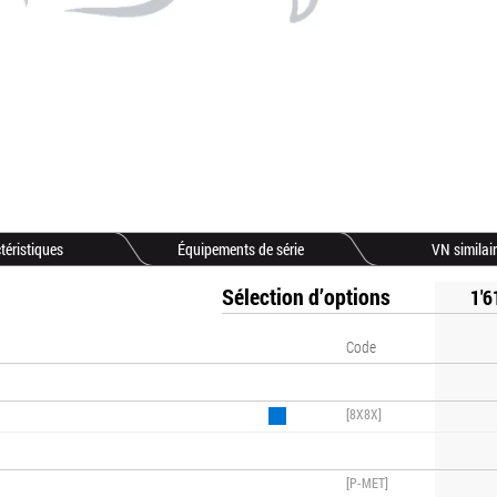
téristiques
Équipements de série
VN similai
Sélection d’options
1'6
Code
[8X8X]
[P-MET]