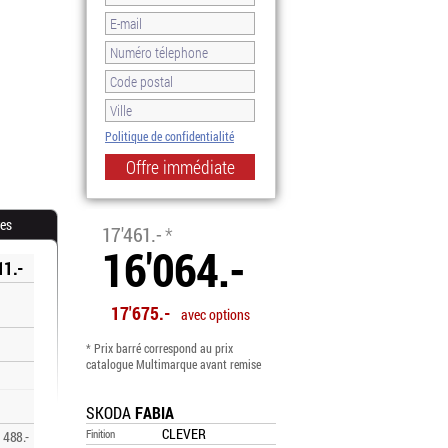
Politique de confidentialité
-8.0%
res
17'461.-
*
16'064.-
11.-
17'675.-
avec options
* Prix barré correspond au prix
catalogue Multimarque avant remise
SKODA
FABIA
CLEVER
Finition
488.-