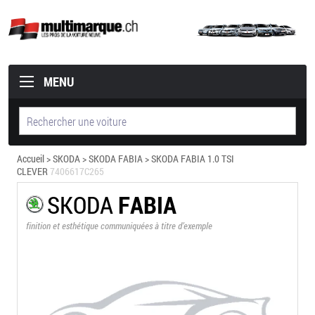
MENU
Accueil
>
SKODA
>
SKODA FABIA
> SKODA FABIA 1.0 TSI
CLEVER
7406617C265
SKODA
FABIA
finition et esthétique communiquées à titre d’exemple