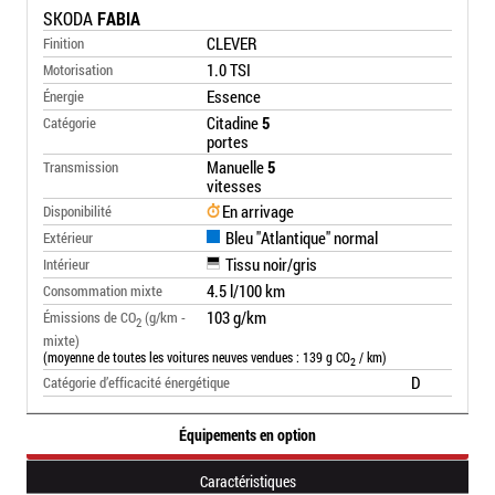
SKODA
FABIA
CLEVER
Finition
1.0 TSI
Motorisation
Essence
Énergie
Citadine
5
Catégorie
portes
Manuelle
5
Transmission
vitesses
En arrivage
Disponibilité
Bleu "Atlantique" normal
Extérieur
Tissu noir/gris
Intérieur
4.5 l/100 km
Consommation mixte
103 g/km
Émissions de CO
(g/km -
2
mixte)
(moyenne de toutes les voitures neuves vendues : 139 g CO
/ km)
2
D
Catégorie d’efficacité énergétique
Équipements en option
Caractéristiques