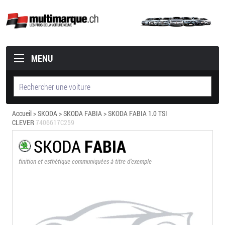
MENU
Accueil
>
SKODA
>
SKODA FABIA
> SKODA FABIA 1.0 TSI
CLEVER
7406617C259
SKODA
FABIA
finition et esthétique communiquées à titre d’exemple