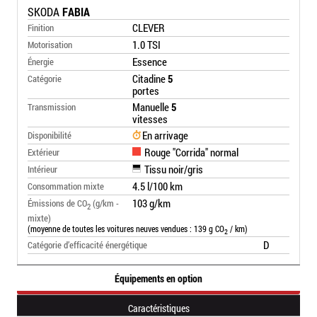
SKODA
FABIA
CLEVER
Finition
1.0 TSI
Motorisation
Essence
Énergie
Citadine
5
Catégorie
portes
Manuelle
5
Transmission
vitesses
En arrivage
Disponibilité
Rouge "Corrida" normal
Extérieur
Tissu noir/gris
Intérieur
4.5 l/100 km
Consommation mixte
103 g/km
Émissions de CO
(g/km -
2
mixte)
(moyenne de toutes les voitures neuves vendues : 139 g CO
/ km)
2
D
Catégorie d’efficacité énergétique
Équipements en option
Caractéristiques