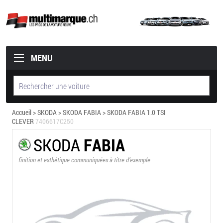
MENU
Accueil
>
SKODA
>
SKODA FABIA
> SKODA FABIA 1.0 TSI
CLEVER
7406617C250
SKODA
FABIA
finition et esthétique communiquées à titre d’exemple