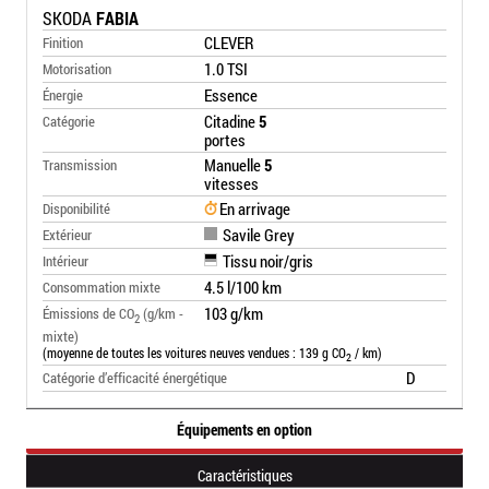
SKODA
FABIA
CLEVER
Finition
1.0 TSI
Motorisation
Essence
Énergie
Citadine
5
Catégorie
portes
Manuelle
5
Transmission
vitesses
En arrivage
Disponibilité
Savile Grey
Extérieur
Tissu noir/gris
Intérieur
4.5 l/100 km
Consommation mixte
103 g/km
Émissions de CO
(g/km -
2
mixte)
(moyenne de toutes les voitures neuves vendues : 139 g CO
/ km)
2
D
Catégorie d’efficacité énergétique
Équipements en option
Caractéristiques