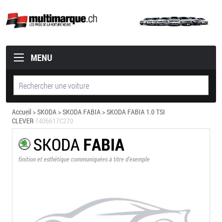
MENU
Accueil
>
SKODA
>
SKODA FABIA
> SKODA FABIA 1.0 TSI
CLEVER
7406617C270
SKODA
FABIA
finition et esthétique communiquées à titre d’exemple