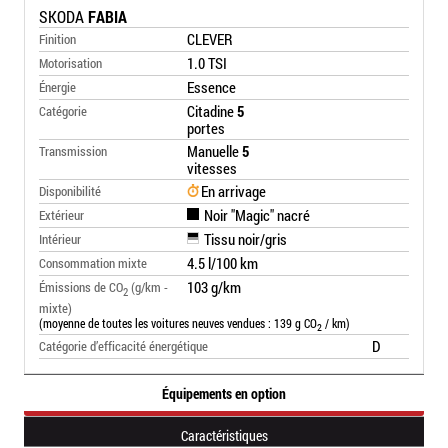
SKODA
FABIA
CLEVER
Finition
1.0 TSI
Motorisation
Essence
Énergie
Citadine
5
Catégorie
portes
Manuelle
5
Transmission
vitesses
En arrivage
Disponibilité
Noir "Magic" nacré
Extérieur
Tissu noir/gris
Intérieur
4.5 l/100 km
Consommation mixte
103 g/km
Émissions de CO
(g/km -
2
mixte)
(moyenne de toutes les voitures neuves vendues : 139 g CO
/ km)
2
D
Catégorie d’efficacité énergétique
Équipements en option
Caractéristiques