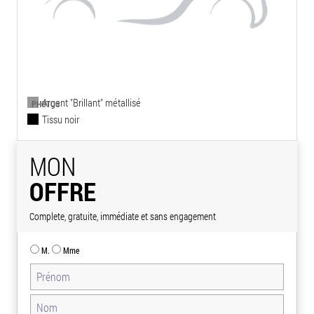
Argent "Brillant" métallisé
PHOTOS
Tissu noir
MON
OFFRE
Complete, gratuite, immédiate et sans engagement
M.
Mme