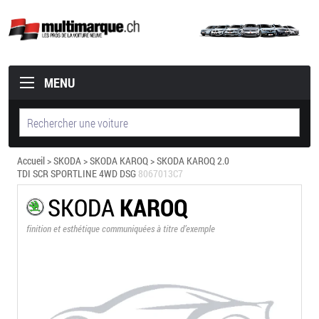
MENU
Accueil
>
SKODA
>
SKODA KAROQ
> SKODA KAROQ 2.0
TDI SCR SPORTLINE 4WD DSG
8067013C7
SKODA
KAROQ
finition et esthétique communiquées à titre d’exemple