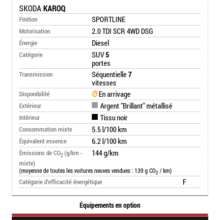
SKODA
KAROQ
SPORTLINE
Finition
2.0 TDI SCR 4WD DSG
Motorisation
Diesel
Énergie
SUV
5
Catégorie
portes
Séquentielle
7
Transmission
vitesses
En arrivage
Disponibilité
Argent "Brillant" métallisé
Extérieur
Tissu noir
Intérieur
5.5 l/100 km
Consommation mixte
6.2 l/100 km
Équivalent essence
144 g/km
Émissions de CO
(g/km -
2
mixte)
(moyenne de toutes les voitures neuves vendues : 139 g CO
/ km)
2
F
Catégorie d’efficacité énergétique
Équipements en option