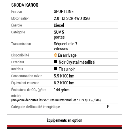
SKODA
KAROQ
SPORTLINE
Finition
2.0 TDI SCR 4WD DSG
Motorisation
Diesel
Énergie
SUV
5
Catégorie
portes
Séquentielle
7
Transmission
vitesses
En arrivage
Disponibilité
Noir Crystal métallisé
Extérieur
Tissu noir
Intérieur
5.5 l/100 km
Consommation mixte
6.2 l/100 km
Équivalent essence
144 g/km
Émissions de CO
(g/km -
2
mixte)
(moyenne de toutes les voitures neuves vendues : 139 g CO
/ km)
2
F
Catégorie d’efficacité énergétique
Équipements en option