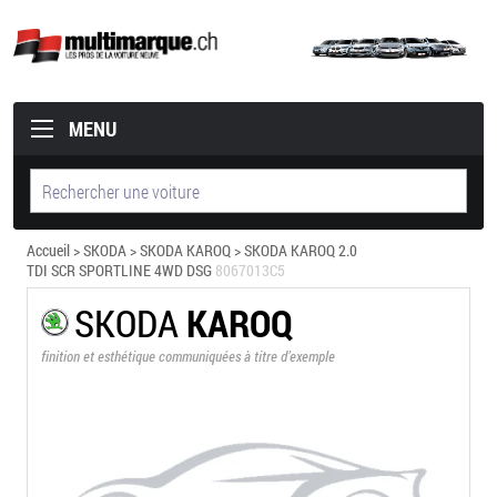
MENU
Accueil
>
SKODA
>
SKODA KAROQ
> SKODA KAROQ 2.0
TDI SCR SPORTLINE 4WD DSG
8067013C5
SKODA
KAROQ
finition et esthétique communiquées à titre d’exemple