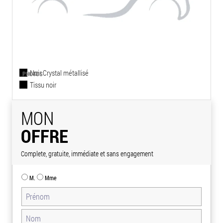
Noir Crystal métallisé
PHOTOS
Tissu noir
MON
OFFRE
Complete, gratuite, immédiate et sans engagement
M.
Mme