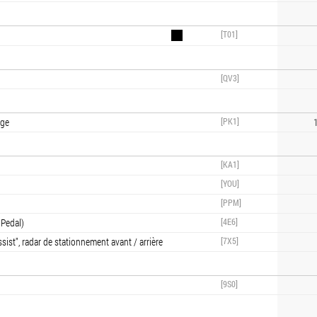
[T01]
[QV3]
age
[PK1]
1
[KA1]
[YOU]
[PPM]
 Pedal)
[4E6]
ist", radar de stationnement avant / arrière
[7X5]
[9S0]