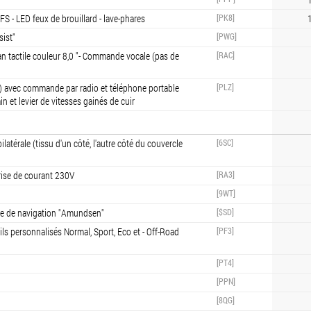
FS - LED feux de brouillard - lave-phares
[PK8]
1
sist"
[PWG]
n tactile couleur 8,0 "- Commande vocale (pas de
[RAC]
io) avec commande par radio et téléphone portable
[PLZ]
in et levier de vitesses gainés de cuir
atérale (tissu d'un côté, l'autre côté du couvercle
[6SC]
prise de courant 230V
[RA3]
[9WT]
me de navigation "Amundsen"
[$SD]
ofils personnalisés Normal, Sport, Eco et - Off-Road
[PF3]
[PT4]
[PPN]
[8QG]