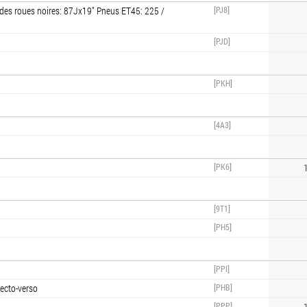
lle des roues noires: 87Jx19" Pneus ET45: 225 /
[PJ8]
[PJD]
[PKH]
[4A3]
[PK6]
1
[9T1]
[PH5]
[PPI]
recto-verso
[PHB]
[PPP]
1