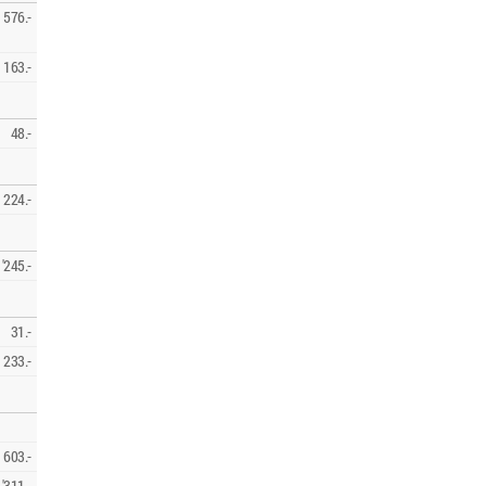
576.-
163.-
48.-
224.-
'245.-
31.-
233.-
603.-
'311.-