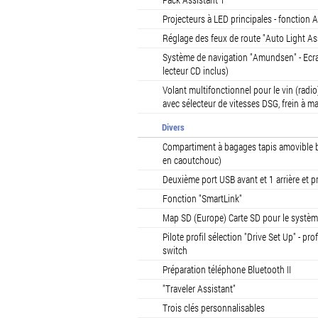
Projecteurs à LED principales - fonction A
Réglage des feux de route "Auto Light As
Système de navigation "Amundsen" - Ecra
lecteur CD inclus)
Volant multifonctionnel pour le vin (rad
avec sélecteur de vitesses DSG, frein à ma
Divers
Compartiment à bagages tapis amovible bil
en caoutchouc)
Deuxième port USB avant et 1 arrière et 
Fonction "SmartLink"
Map SD (Europe) Carte SD pour le systè
Pilote profil sélection "Drive Set Up" - pr
switch
Préparation téléphone Bluetooth II
"Traveler Assistant"
Trois clés personnalisables