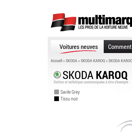
Voitures neuves
Comment 
Accueil
>
SKODA
>
SKODA KAROQ
> SKODA KAROQ
SKODA
KAROQ
finition et esthétique communiquées à titre d’exemple
Savile Grey
Tissu noir