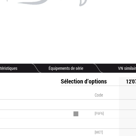
téristiques
Équipements de série
VN similai
Sélection d’options
12'0
Code
[F6F6]
[MET]