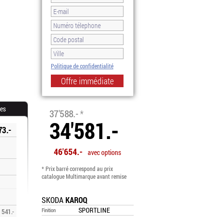
Politique de confidentialité
-8.0%
res
37'588.-
*
34'581.-
73.-
46'654.-
avec options
* Prix barré correspond au prix
catalogue Multimarque avant remise
SKODA
KAROQ
SPORTLINE
Finition
541.-