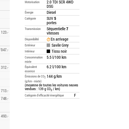
2.0 TDI SCR 4WD
Motorisation
DSG
Diesel
Énergie
SUV
5
Catégorie
portes
Séquentielle
7
Transmission
123.-
vitesses
En arrivage
Disponibilité
Savile Grey
Extérieur
'047.-
Tissu noir
Intérieur
5.5 l/100 km
Consommation
mixte
6.2 l/100 km
312.-
Équivalent
essence
144 g/km
Émissions de CO
2
(g/km - mixte)
(moyenne de toutes les voitures neuves
vendues : 139 g CO
/ km)
713.-
2
F
Catégorie d’efficacité énergétique
748.-
493.-