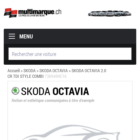
MENU
Accueil
>
SKODA
>
SKODA OCTAVIA
> SKODA OCTAVIA 2.0
CR TDI STYLE COMBI
7369499C16
SKODA
OCTAVIA
finition et esthétique communiquées à titre d’exemple