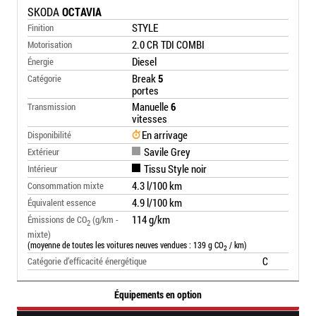
SKODA
OCTAVIA
STYLE
Finition
2.0 CR TDI COMBI
Motorisation
Diesel
Énergie
Break
5
Catégorie
portes
Manuelle
6
Transmission
vitesses
En arrivage
Disponibilité
Savile Grey
Extérieur
Tissu Style noir
Intérieur
4.3 l/100 km
Consommation mixte
4.9 l/100 km
Équivalent essence
114 g/km
Émissions de CO
(g/km -
2
mixte)
(moyenne de toutes les voitures neuves vendues : 139 g CO
/ km)
2
C
Catégorie d’efficacité énergétique
Équipements en option