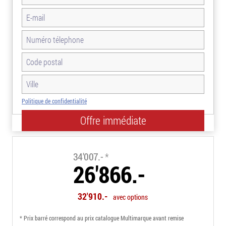
Politique de confidentialité
-21.0%
34'007.-
*
26'866.-
32'910.-
avec options
* Prix barré correspond au prix catalogue Multimarque avant remise