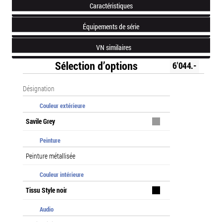
Caractéristiques
Équipements de série
VN similaires
Sélection d’options
6'044.-
Désignation
Couleur extérieure
Savile Grey
Peinture
Peinture métallisée
Couleur intérieure
Tissu Style noir
Audio