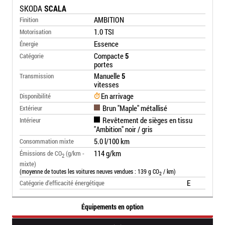
SKODA
SCALA
AMBITION
Finition
1.0 TSI
Motorisation
Essence
Énergie
Compacte
5
Catégorie
portes
Manuelle
5
Transmission
vitesses
En arrivage
Disponibilité
Brun "Maple" métallisé
Extérieur
Revêtement de sièges en tissu
Intérieur
"Ambition" noir / gris
5.0 l/100 km
Consommation mixte
114 g/km
Émissions de CO
(g/km -
2
mixte)
(moyenne de toutes les voitures neuves vendues : 139 g CO
/ km)
2
E
Catégorie d’efficacité énergétique
Équipements en option