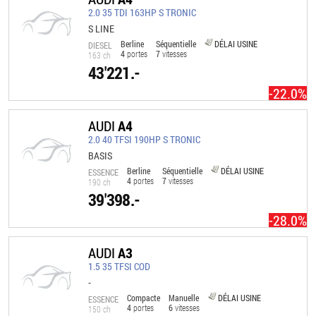
2.0 35 TDI 163HP S TRONIC
S LINE
Berline
Séquentielle
DÉLAI USINE
DIESEL
4
portes
7
vitesses
163 ch
43'221.-
-22.0%
AUDI
A4
2.0 40 TFSI 190HP S TRONIC
BASIS
Berline
Séquentielle
DÉLAI USINE
ESSENCE
4
portes
7
vitesses
190 ch
39'398.-
-28.0%
AUDI
A3
1.5 35 TFSI COD
-
Compacte
Manuelle
DÉLAI USINE
ESSENCE
4
portes
6
vitesses
150 ch