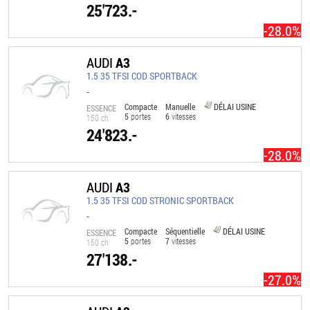
25'723.-
-28.0%
AUDI
A3
1.5 35 TFSI COD SPORTBACK
-
Compacte
Manuelle
DÉLAI USINE
ESSENCE
5
portes
6
vitesses
150 ch
24'823.-
-28.0%
AUDI
A3
1.5 35 TFSI COD STRONIC SPORTBACK
-
Compacte
Séquentielle
DÉLAI USINE
ESSENCE
5
portes
7
vitesses
150 ch
27'138.-
-27.0%