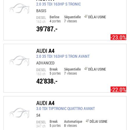
2.0 35 TDI 163HP S TRONIC
BASIS
Berline
Séquentielle
DÉLAI USINE
DIESEL
4
portes
7
vitesses
163 ch
39'787.-
-23.0%
AUDI
A4
2.0 35 TDI 163HP S TRON AVANT
ADVANCED
Break
Séquentielle
DÉLAI USINE
DIESEL
5
portes
7
vitesses
163 ch
42'838.-
-22.0%
AUDI
A4
3.0 TDI TIPTRONIC QUATTRO AVANT
S4
Break
Automatique
DÉLAI USINE
DIESEL
5
portes
8
vitesses
347 ch