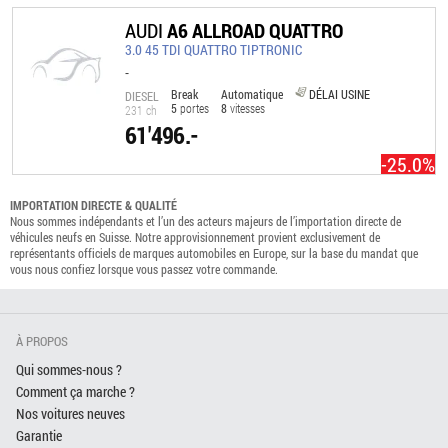
AUDI
A6 ALLROAD QUATTRO
3.0 45 TDI QUATTRO TIPTRONIC
-
Break
Automatique
DÉLAI USINE
DIESEL
5
portes
8
vitesses
231 ch
61'496.-
-25.0%
IMPORTATION DIRECTE & QUALITÉ
Nous sommes indépendants et l’un des acteurs majeurs de l’importation directe de
véhicules neufs en Suisse. Notre approvisionnement provient exclusivement de
représentants officiels de marques automobiles en Europe, sur la base du mandat que
vous nous confiez lorsque vous passez votre commande.
À PROPOS
Qui sommes-nous ?
Comment ça marche ?
Nos voitures neuves
Garantie