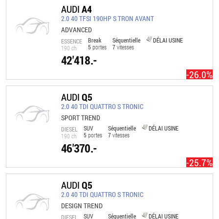
AUDI
A4
2.0 40 TFSI 190HP S TRON AVANT
ADVANCED
Break
Séquentielle
DÉLAI USINE
ESSENCE
5
portes
7
vitesses
190 ch
42'418.-
-26.0%
AUDI
Q5
2.0 40 TDI QUATTRO S TRONIC
SPORT TREND
SUV
Séquentielle
DÉLAI USINE
DIESEL
5
portes
7
vitesses
190 ch
46'370.-
-25.7%
AUDI
Q5
2.0 40 TDI QUATTRO S TRONIC
DESIGN TREND
SUV
Séquentielle
DÉLAI USINE
DIESEL