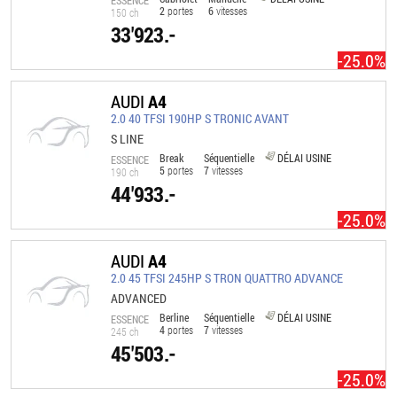
ESSENCE
2
portes
6
vitesses
150 ch
33'923.-
-25.0%
AUDI
A4
2.0 40 TFSI 190HP S TRONIC AVANT
S LINE
Break
Séquentielle
DÉLAI USINE
ESSENCE
5
portes
7
vitesses
190 ch
44'933.-
-25.0%
AUDI
A4
2.0 45 TFSI 245HP S TRON QUATTRO ADVANCE
ADVANCED
Berline
Séquentielle
DÉLAI USINE
ESSENCE
4
portes
7
vitesses
245 ch
45'503.-
-25.0%