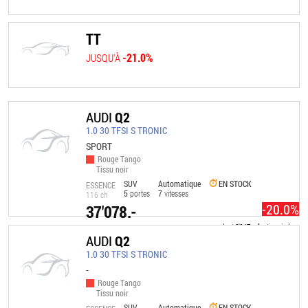
TT
-21.0%
JUSQU'À
AUDI
Q2
1.0 30 TFSI S TRONIC
SPORT
Rouge Tango
Tissu noir
SUV
Automatique
EN STOCK
ESSENCE
5
portes
7
vitesses
116 ch
-20.0%
37'078.-
dont
8'047.-
d'options incl.
AUDI
Q2
1.0 30 TFSI S TRONIC
-
Rouge Tango
Tissu noir
SUV
Automatique
EN STOCK