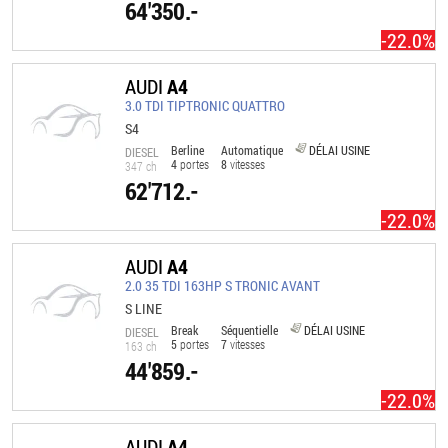
64'350.-
-22.0%
AUDI
A4
3.0 TDI TIPTRONIC QUATTRO
S4
Berline
Automatique
DÉLAI USINE
DIESEL
4
portes
8
vitesses
347 ch
62'712.-
-22.0%
AUDI
A4
2.0 35 TDI 163HP S TRONIC AVANT
S LINE
Break
Séquentielle
DÉLAI USINE
DIESEL
5
portes
7
vitesses
163 ch
44'859.-
-22.0%
AUDI
A4