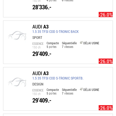
4
portes
6
vitesses
150 ch
28'336.-
-26.0%
AUDI
A3
1.5 35 TFSI COD S-TRONIC BACK
SPORT
Compacte
Séquentielle
DÉLAI USINE
ESSENCE
5
portes
7
vitesses
150 ch
29'409.-
-26.0%
AUDI
A3
1.5 35 TFSI COD S-TRONIC SPORTB.
DESIGN
Compacte
Séquentielle
DÉLAI USINE
ESSENCE
5
portes
7
vitesses
150 ch
29'409.-
-26.0%