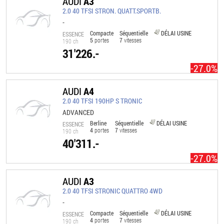
AUDI
A3
2.0 40 TFSI STRON. QUATT.SPORTB.
-
Compacte
Séquentielle
DÉLAI USINE
ESSENCE
5
portes
7
vitesses
190 ch
31'226.-
-27.0%
AUDI
A4
2.0 40 TFSI 190HP S TRONIC
ADVANCED
Berline
Séquentielle
DÉLAI USINE
ESSENCE
4
portes
7
vitesses
190 ch
40'311.-
-27.0%
AUDI
A3
2.0 40 TFSI STRONIC QUATTRO 4WD
-
Compacte
Séquentielle
DÉLAI USINE
ESSENCE
4
portes
7
vitesses
190 ch