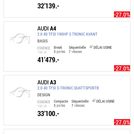
32'139.-
-27.0%
AUDI
A4
2.0 40 TFSI 190HP S TRONIC AVANT
BASIS
Break
Séquentielle
DÉLAI USINE
ESSENCE
5
portes
7
vitesses
190 ch
41'479.-
-27.0%
AUDI
A3
2.0 40 TFSI S-TRONIC QUATT.SPORTB
DESIGN
Compacte
Séquentielle
DÉLAI USINE
ESSENCE
5
portes
7
vitesses
190 ch
33'100.-
-27.0%