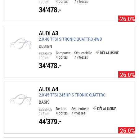
4
portes
7
vitesses
190 ch
34'478.-
-26.0%
AUDI
A3
2.0 40 TFSI S-TRONIC QUATTRO 4WD
DESIGN
Compacte
Séquentielle
DÉLAI USINE
ESSENCE
4
portes
7
vitesses
190 ch
34'478.-
-26.0%
AUDI
A4
2.0 45 TFSI 245HP S TRONIC QUATTRO
BASIS
Berline
Séquentielle
DÉLAI USINE
ESSENCE
4
portes
7
vitesses
245 ch
44'379.-
-26.0%