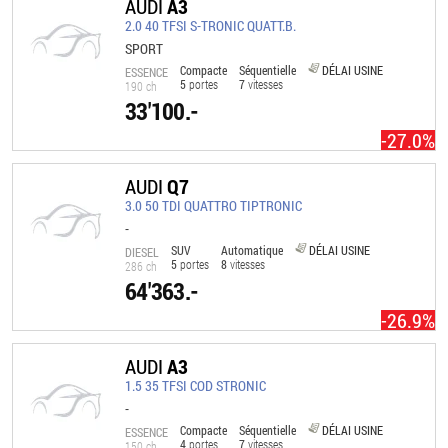
AUDI
A3
2.0 40 TFSI S-TRONIC QUATT.B.
SPORT
Compacte
Séquentielle
DÉLAI USINE
ESSENCE
5
portes
7
vitesses
190 ch
33'100.-
-27.0%
AUDI
Q7
3.0 50 TDI QUATTRO TIPTRONIC
-
SUV
Automatique
DÉLAI USINE
DIESEL
5
portes
8
vitesses
286 ch
64'363.-
-26.9%
AUDI
A3
1.5 35 TFSI COD STRONIC
-
Compacte
Séquentielle
DÉLAI USINE
ESSENCE
4
portes
7
vitesses
150 ch