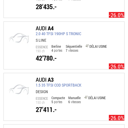
28'435.-
-26.0%
AUDI
A4
2.0 40 TFSI 190HP S TRONIC
S LINE
Berline
Séquentielle
DÉLAI USINE
ESSENCE
4
portes
7
vitesses
190 ch
42'780.-
-26.0%
AUDI
A3
1.5 35 TFSI COD SPORTBACK
DESIGN
Compacte
Manuelle
DÉLAI USINE
ESSENCE
5
portes
6
vitesses
150 ch
27'411.-
-26.0%