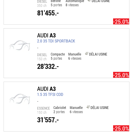
Berline
Automatique
DÉLAI USINE
DIESEL
5
portes
8
vitesses
350 ch
81'455.-
-25.0%
AUDI
A3
2.0 35 TDI SPORTBACK
-
Compacte
Manuelle
DÉLAI USINE
DIESEL
5
portes
6
vitesses
150 ch
28'332.-
-25.0%
AUDI
A3
1.5 35 TFSI COD
-
Cabriolet
Manuelle
DÉLAI USINE
ESSENCE
2
portes
6
vitesses
150 ch
31'557.-
-25.0%