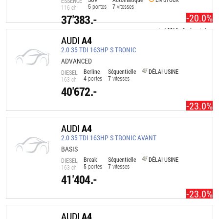
ESSENCE
5
portes
7
vitesses
116 ch
-20.0%
37'383.-
dont
9'910.-
d'options incl.
AUDI
A4
2.0 35 TDI 163HP S TRONIC
ADVANCED
Berline
Séquentielle
DÉLAI USINE
DIESEL
4
portes
7
vitesses
163 ch
40'672.-
-23.0%
AUDI
A4
2.0 35 TDI 163HP S TRONIC AVANT
BASIS
Break
Séquentielle
DÉLAI USINE
DIESEL
5
portes
7
vitesses
163 ch
41'404.-
-23.0%
AUDI
A4