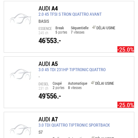
AUDI
A4
2.0 45 TFSI S TRON QUATTRO AVANT
BASIS
Break
Séquentielle
DÉLAI USINE
ESSENCE
5
portes
7
vitesses
245 ch
46'553.-
-25.0%
AUDI
A5
3.0 45 TDI 231HP TIPTRONIC QUATTRO
-
Coupé
Automatique
DÉLAI USINE
DIESEL
2
portes
8
vitesses
231 ch
49'556.-
-25.0%
AUDI
A7
3.0 TDI QUATTRO TIPTRONIC SPORTBACK
S7