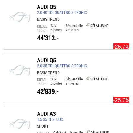
AUDI
Q5
2.0 40 TDI QUATTRO S TRONIC
BASIS TREND
SUV
Séquentielle
DÉLAI USINE
DIESEL
5
portes
7
vitesses
190 ch
44'312.-
-25.7%
AUDI
Q5
2.0 35 TDI QUATTRO S TRONIC
BASIS TREND
SUV
Séquentielle
DÉLAI USINE
DIESEL
5
portes
7
vitesses
163 ch
42'839.-
-25.7%
AUDI
A3
1.5 35 TFSI COD
SPORT
Cabriolet
Manuelle
DÉLAI USINE