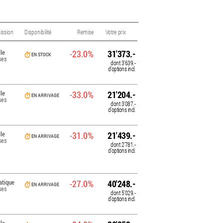
ission
Disponibilité
Remise
Votre prix
le
-23.0%
31'373.-
EN STOCK
ses
dont
3'639.-
d'options incl.
le
-33.0%
21'204.-
EN ARRIVAGE
ses
dont
3'087.-
d'options incl.
le
-31.0%
21'439.-
EN ARRIVAGE
ses
dont
2'781.-
d'options incl.
tique
-27.0%
40'248.-
EN ARRIVAGE
ses
dont
5'029.-
d'options incl.