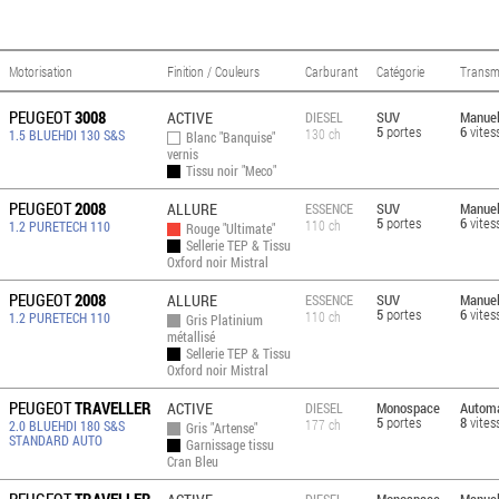
Motorisation
Finition / Couleurs
Carburant
Catégorie
Transm
PEUGEOT
3008
ACTIVE
SUV
Manuel
DIESEL
5
portes
6
vites
130 ch
1.5 BLUEHDI 130 S&S
Blanc "Banquise"
vernis
Tissu noir "Meco"
PEUGEOT
2008
ALLURE
SUV
Manuel
ESSENCE
5
portes
6
vites
110 ch
1.2 PURETECH 110
Rouge "Ultimate"
Sellerie TEP & Tissu
Oxford noir Mistral
PEUGEOT
2008
ALLURE
SUV
Manuel
ESSENCE
5
portes
6
vites
110 ch
1.2 PURETECH 110
Gris Platinium
métallisé
Sellerie TEP & Tissu
Oxford noir Mistral
PEUGEOT
TRAVELLER
ACTIVE
Monospace
Automa
DIESEL
5
portes
8
vites
177 ch
2.0 BLUEHDI 180 S&S
Gris "Artense"
STANDARD AUTO
Garnissage tissu
Cran Bleu