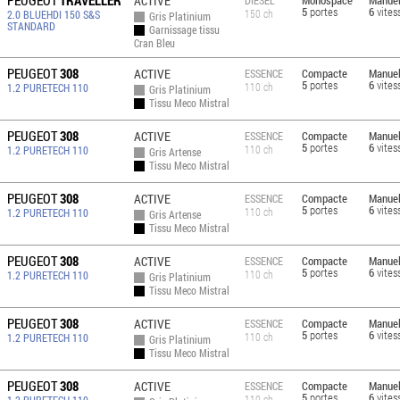
PEUGEOT
TRAVELLER
ACTIVE
Monospace
Manuel
DIESEL
5
portes
6
vites
150 ch
2.0 BLUEHDI 150 S&S
Gris Platinium
STANDARD
Garnissage tissu
Cran Bleu
PEUGEOT
308
ACTIVE
Compacte
Manuel
ESSENCE
5
portes
6
vites
110 ch
1.2 PURETECH 110
Gris Platinium
Tissu Meco Mistral
PEUGEOT
308
ACTIVE
Compacte
Manuel
ESSENCE
5
portes
6
vites
110 ch
1.2 PURETECH 110
Gris Artense
Tissu Meco Mistral
PEUGEOT
308
ACTIVE
Compacte
Manuel
ESSENCE
5
portes
6
vites
110 ch
1.2 PURETECH 110
Gris Artense
Tissu Meco Mistral
PEUGEOT
308
ACTIVE
Compacte
Manuel
ESSENCE
5
portes
6
vites
110 ch
1.2 PURETECH 110
Gris Platinium
Tissu Meco Mistral
PEUGEOT
308
ACTIVE
Compacte
Manuel
ESSENCE
5
portes
6
vites
110 ch
1.2 PURETECH 110
Gris Platinium
Tissu Meco Mistral
PEUGEOT
308
ACTIVE
Compacte
Manuel
ESSENCE
5
portes
6
vites
110 ch