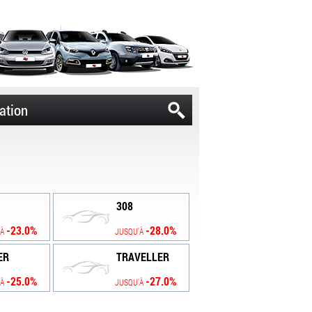
ation
308
-23.0%
-28.0%
'À
JUSQU'À
ER
TRAVELLER
-25.0%
-27.0%
'À
JUSQU'À