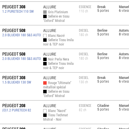
PEUGEOT
308
ALLURE
Break
Manuel
ESSENCE
5
portes
6
vites
110 ch
1.2 PURETECH 110 SW
Gris Platinium
Sellerie en tissu
"Oxford" Mistral
PEUGEOT
508
ALLURE
Berline
Automa
DIESEL
5
portes
8
vites
180 ch
2.0 BLUEHDI 180 S&S AUTO
Blanc Nacré
Sellerie Tissu Imila
noir & TEP noir
PEUGEOT
508
ALLURE
Berline
Automa
DIESEL
5
portes
8
vites
180 ch
2.0 BLUEHDI 180 S&S AUTO
Noir Perla Nera
Sellerie Tissu Imila
noir & TEP noir
PEUGEOT
308
ALLURE
Break
Manuel
DIESEL
5
portes
6
vites
130 ch
1.5 BLUEHDI 130 SW
Rouge "Ultimate"
métallisé spécial
Sellerie en tissu
"Oxford" Mistral
PEUGEOT
208
ALLURE
Citadine
Manuel
ESSENCE
5
portes
5
vites
82 ch
(O)1.2 PURETECH 82
Blanc "Nacré"
Tissu Techmat
Mistral - Noir