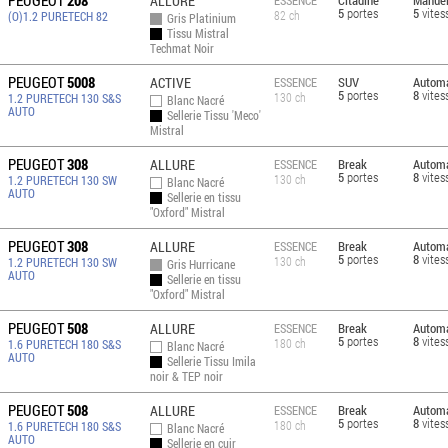
PEUGEOT
208
ALLURE
Citadine
Manuel
ESSENCE
5
portes
5
vites
82 ch
(O)1.2 PURETECH 82
Gris Platinium
Tissu Mistral
Techmat Noir
PEUGEOT
5008
ACTIVE
SUV
Automa
ESSENCE
5
portes
8
vites
130 ch
1.2 PURETECH 130 S&S
Blanc Nacré
AUTO
Sellerie Tissu 'Meco'
Mistral
PEUGEOT
308
ALLURE
Break
Automa
ESSENCE
5
portes
8
vites
130 ch
1.2 PURETECH 130 SW
Blanc Nacré
AUTO
Sellerie en tissu
"Oxford" Mistral
PEUGEOT
308
ALLURE
Break
Automa
ESSENCE
5
portes
8
vites
130 ch
1.2 PURETECH 130 SW
Gris Hurricane
AUTO
Sellerie en tissu
"Oxford" Mistral
PEUGEOT
508
ALLURE
Break
Automa
ESSENCE
5
portes
8
vites
180 ch
1.6 PURETECH 180 S&S
Blanc Nacré
AUTO
Sellerie Tissu Imila
noir & TEP noir
PEUGEOT
508
ALLURE
Break
Automa
ESSENCE
5
portes
8
vites
180 ch
1.6 PURETECH 180 S&S
Blanc Nacré
AUTO
Sellerie en cuir