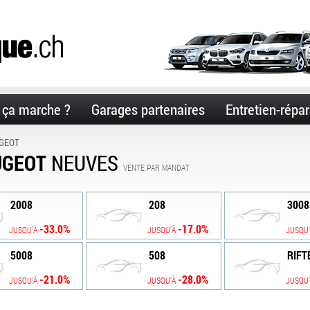
ça marche ?
Garages partenaires
Entretien-répar
GEOT
UGEOT
NEUVES
VENTE PAR MANDAT
2008
208
3008
-33.0%
-17.0%
JUSQU'À
JUSQU'À
JUSQU
5008
508
RIFT
-21.0%
-28.0%
JUSQU'À
JUSQU'À
JUSQU