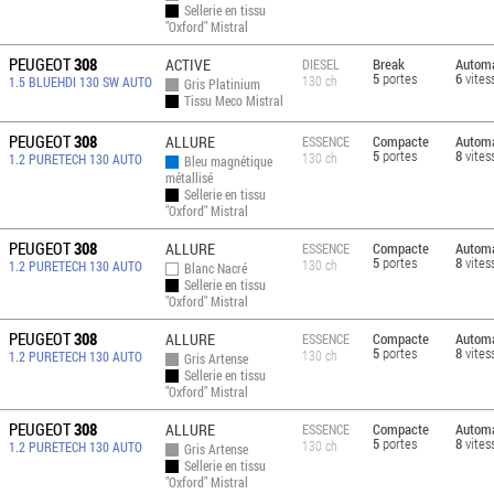
Sellerie en tissu
"Oxford" Mistral
PEUGEOT
308
ACTIVE
Break
Automa
DIESEL
5
portes
6
vites
130 ch
1.5 BLUEHDI 130 SW AUTO
Gris Platinium
Tissu Meco Mistral
PEUGEOT
308
ALLURE
Compacte
Automa
ESSENCE
5
portes
8
vites
130 ch
1.2 PURETECH 130 AUTO
Bleu magnétique
métallisé
Sellerie en tissu
"Oxford" Mistral
PEUGEOT
308
ALLURE
Compacte
Automa
ESSENCE
5
portes
8
vites
130 ch
1.2 PURETECH 130 AUTO
Blanc Nacré
Sellerie en tissu
"Oxford" Mistral
PEUGEOT
308
ALLURE
Compacte
Automa
ESSENCE
5
portes
8
vites
130 ch
1.2 PURETECH 130 AUTO
Gris Artense
Sellerie en tissu
"Oxford" Mistral
PEUGEOT
308
ALLURE
Compacte
Automa
ESSENCE
5
portes
8
vites
130 ch
1.2 PURETECH 130 AUTO
Gris Artense
Sellerie en tissu
"Oxford" Mistral