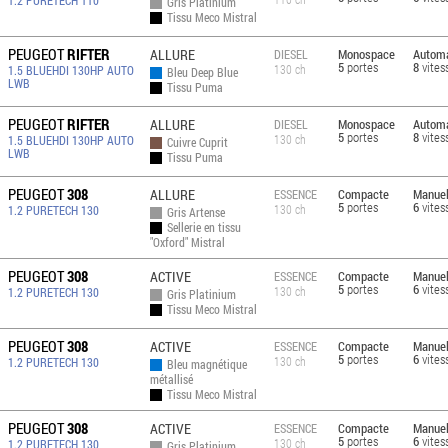
1.2 PURETECH 110
Gris Platinium
Tissu Meco Mistral
PEUGEOT
RIFTER
ALLURE
Monospace
Automa
DIESEL
5
portes
8
vites
130 ch
1.5 BLUEHDI 130HP AUTO
Bleu Deep Blue
LWB
Tissu Puma
PEUGEOT
RIFTER
ALLURE
Monospace
Automa
DIESEL
5
portes
8
vites
130 ch
1.5 BLUEHDI 130HP AUTO
Cuivre Cuprit
LWB
Tissu Puma
PEUGEOT
308
ALLURE
Compacte
Manuel
ESSENCE
5
portes
6
vites
130 ch
1.2 PURETECH 130
Gris Artense
Sellerie en tissu
"Oxford" Mistral
PEUGEOT
308
ACTIVE
Compacte
Manuel
ESSENCE
5
portes
6
vites
130 ch
1.2 PURETECH 130
Gris Platinium
Tissu Meco Mistral
PEUGEOT
308
ACTIVE
Compacte
Manuel
ESSENCE
5
portes
6
vites
130 ch
1.2 PURETECH 130
Bleu magnétique
métallisé
Tissu Meco Mistral
PEUGEOT
308
ACTIVE
Compacte
Manuel
ESSENCE
5
portes
6
vites
130 ch
1.2 PURETECH 130
Gris Platinium